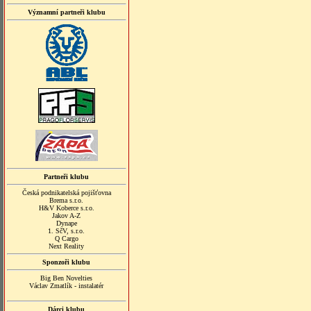
Významní partneři klubu
Partneři klubu
Česká podnikatelská pojišťovna
Brema s.r.o.
H&V Koberce s.r.o.
Jakov A-Z
Dynape
1. SčV, s.r.o.
Q Cargo
Next Reality
Sponzoři klubu
Big Ben Novelties
Václav Zmatlík - instalatér
Dárci klubu