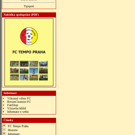
Tipsport
Nabídka spolupráce (PDF)
Informace
Výkonný výbor FC
Revizní komise FC
FanShop
Výstavba hřiště
Informace o webu
bonus veren siteler
Články
FC Tempo Praha
Historie
Informace