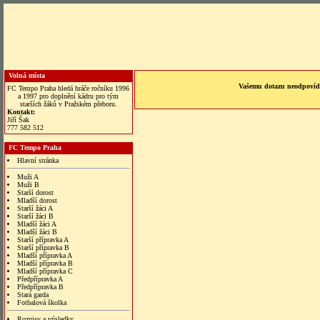
Volná místa
Vašemu dotazu neodpovídá
FC Tempo Praha hledá hráče ročníku 1996
a 1997 pro doplnění kádru pro tým
starších žáků v Pražském přeboru.
Kontakt:
Jiří Šak
777 582 512
FC Tempo Praha
Hlavní stránka
Muži A
Muži B
Starší dorost
Mladší dorost
Starší žáci A
Starší žáci B
Mladší žáci A
Mladší žáci B
Starší přípravka A
Starší přípravka B
Mladší přípravka A
Mladší přípravka B
Mladší přípravka C
Předpřípravka A
Předpřípravka B
Stará garda
Fotbalová školka
Rozpisy a výsledky