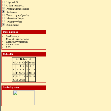
Liga rodičů
O čem se mluví...
Představujeme soupeře
Rozhovory
Tempo cup - přípravky
Víkend na Tempu
Výkonný výbor
Zimní turnaj
Další nabídka
Starší ankety
15 nejčtenějších článků
Rozšířené vyhledávání
Administrace
RSS
Kalendář
<<
Duben
>>
Po
Út
St
Čt
Pá
So
Ne
1
2
3
4
5
6
7
8
9
10
11
12
13
14
15
16
17
18
19
20
21
22
23
24
25
26
27
28
29
30
Statistiky webu