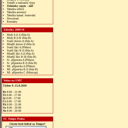
Trenéři a realizační týmy
Tréninky srpen - září
Tabulka střelců
Tabulka asistencí
Tabulka kanad. bodování
Download
Kontakty
Tabulky 2009/10
Muži A (I.A třída A)
Muži B (I.B třída B)
Starší dorost (I.třída A)
Mladší dorost (I.třída A)
Starší žáci A (Přebor)
Starší žáci B (I.třída A)
Mladší žáci A (I.třída A)
Mladší žáci B (II.třída B)
St. přípravka A (Přebor)
St. přípravka B (I.třída B)
Ml. přípravka A (Přebor)
Ml. přípravka B (I.třída B)
Ml. přípravka C (Minicup)
Volno na UMT
Týden 9.-15.8.2010
Po
8:00 - 21:00
Út
8:00 - 17:00
St
8:00 - 17:00
Čt
8:00 - 17:00
Pá
8:00 - 21:00
So
8:00 - 20:00
Ne
8:00 - 20:00
FC Tempo Praha
Chcete hrát fotbal za Tempo?