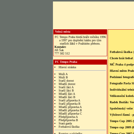
Volná místa
FC Tempo Praha hledá hráče ročníku 1996
a 1997 pro doplnění kádru pro tým
starších žáků v Pražském přeboru.
Kontakt:
Jiří Šak
Fotbalová školka
(
777 582 512
Chcete hrát fotbal
FC Tempo Praha
MČ Praha 4 podpo
Hlavní stránka
Hlavní město Pra
Muži A
Podzimní fotograf
Muži B
Starší dorost
Fotografie Pavla 
Mladší dorost
Starší žáci A
Individuální trén
Starší žáci B
Mladší žáci A
Velikonoční koled
Mladší žáci B
Starší přípravka A
Radek Budák: Vosí
Starší přípravka B
Mladší přípravka A
Společenský večer
Mladší přípravka B
Mladší přípravka C
Výběrové řízení - 
Předpřípravka A
Předpřípravka B
Tempo Cup 2005 (
Stará garda
Fotbalová školka
Tempo cup 2009 (0
Rozpisy a výsledky
Tempo Cup 2007 (9