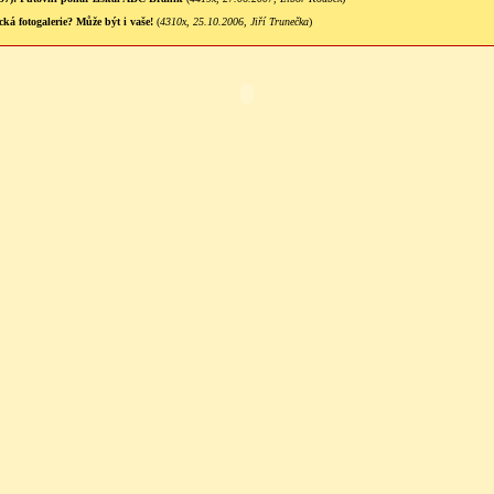
ká fotogalerie? Může být i vaše!
(
4310x, 25.10.2006, Jiří Trunečka
)