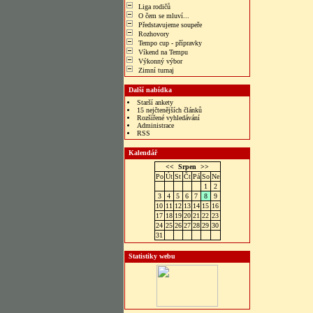
Liga rodičů
O čem se mluví...
Představujeme soupeře
Rozhovory
Tempo cup - přípravky
Víkend na Tempu
Výkonný výbor
Zimní turnaj
Další nabídka
Starší ankety
15 nejčtenějších článků
Rozšířené vyhledávání
Administrace
RSS
Kalendář
<<
Srpen
>>
Po
Út
St
Čt
Pá
So
Ne
1
2
3
4
5
6
7
8
9
10
11
12
13
14
15
16
17
18
19
20
21
22
23
24
25
26
27
28
29
30
31
Statistiky webu