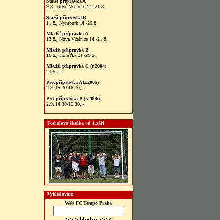
Starší přípravka A
9.8., Nová Včelnice 14.-21.8.
Starší přípravka B
11.8., Nymburk 14.-20.8.
Mladší přípravka A
13.8., Nová Včelnice 14.-21.8.
Mladší přípravka B
16.8., Houšťka 21.-26.8.
Mladší přípravka C (r.2004)
23.8., -
Předpřípravka A (r.2005)
2.9. 15:30-16:30, -
Předpřípravka B (r.2006)
2.9. 14:30-15:30, -
Fotbalová školka od 1.září
Vyhledávání
Web FC Tempo Praha