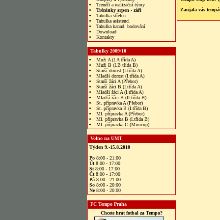
Trenéři a realizační týmy
Zaujala vás tempác
Tréninky srpen - září
Tabulka střelců
Tabulka asistencí
Tabulka kanad. bodování
Download
Kontakty
Tabulky 2009/10
Muži A (I.A třída A)
Muži B (I.B třída B)
Starší dorost (I.třída A)
Mladší dorost (I.třída A)
Starší žáci A (Přebor)
Starší žáci B (I.třída A)
Mladší žáci A (I.třída A)
Mladší žáci B (II.třída B)
St. přípravka A (Přebor)
St. přípravka B (I.třída B)
Ml. přípravka A (Přebor)
Ml. přípravka B (I.třída B)
Ml. přípravka C (Minicup)
Volno na UMT
Týden 9.-15.8.2010
Po
8:00 - 21:00
Út
8:00 - 17:00
St
8:00 - 17:00
Čt
8:00 - 17:00
Pá
8:00 - 21:00
So
8:00 - 20:00
Ne
8:00 - 20:00
FC Tempo Praha
Chcete hrát fotbal za Tempo?