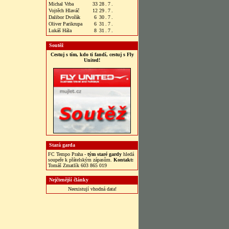
Michal Vrba
33
28
.
7
.
Vojtěch Hlaváč
12
29
.
7
.
Dalibor Dvořák
6
30
.
7
.
Oliver Parikrupa
6
31
.
7
.
Lukáš Hála
8
31
.
7
.
Soutěž
Cestuj s tím, kdo ti fandí, cestuj s Fly
United!
Stará garda
FC Tempo Praha -
tým staré gardy
hledá
soupeře k přátelským zápasům.
Kontakt:
Tomáš Zmatlík 603 865 019
Nejčtenější články
Neexistují vhodná data!