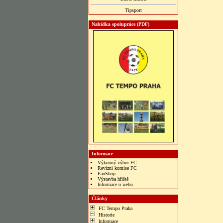
Tipsport
Nabídka spolupráce (PDF)
Informace
Výkonný výbor FC
Revizní komise FC
FanShop
Výstavba hřiště
Informace o webu
bonus veren siteler
Články
FC Tempo Praha
Historie
Informace