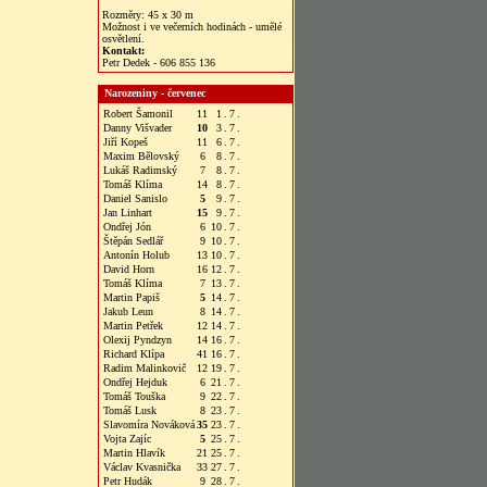
Rozměry: 45 x 30 m
Možnost i ve večerních hodinách - umělé
osvětlení.
Kontakt:
Petr Dedek - 606 855 136
Narozeniny - červenec
Robert Šamonil
11
1
.
7
.
Danny Višvader
10
3
.
7
.
Jiří Kopeš
11
6
.
7
.
Maxim Bělovský
6
8
.
7
.
Lukáš Radimský
7
8
.
7
.
Tomáš Klíma
14
8
.
7
.
Daniel Sanislo
5
9
.
7
.
Jan Linhart
15
9
.
7
.
Ondřej Jón
6
10
.
7
.
Štěpán Sedlář
9
10
.
7
.
Antonín Holub
13
10
.
7
.
David Horn
16
12
.
7
.
Tomáš Klíma
7
13
.
7
.
Martin Papiš
5
14
.
7
.
Jakub Leun
8
14
.
7
.
Martin Petřek
12
14
.
7
.
Olexij Pyndzyn
14
16
.
7
.
Richard Klípa
41
16
.
7
.
Radim Malinkovič
12
19
.
7
.
Ondřej Hejduk
6
21
.
7
.
Tomáš Touška
9
22
.
7
.
Tomáš Lusk
8
23
.
7
.
Slavomíra Nováková
35
23
.
7
.
Vojta Zajíc
5
25
.
7
.
Martin Hlavík
21
25
.
7
.
Václav Kvasnička
33
27
.
7
.
Petr Hudák
9
28
.
7
.