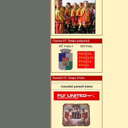
Činnost FC Tempo podporují
MČ Praha 4
HM Praha
Partneři FC Tempo Praha
Generální partneři klubu