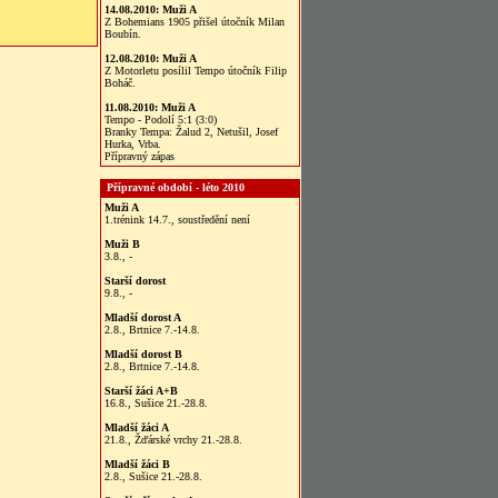
14.08.2010:
Muži A
Z Bohemians 1905 přišel útočník Milan
Boubín.
12.08.2010:
Muži A
Z Motorletu posílil Tempo útočník Filip
Boháč.
11.08.2010:
Muži A
Tempo - Podolí 5:1 (3:0)
Branky Tempa: Žalud 2, Netušil, Josef
Hurka, Vrba.
Přípravný zápas
Přípravné období - léto 2010
Muži A
1.trénink 14.7., soustředění není
Muži B
3.8., -
Starší dorost
9.8., -
Mladší dorost A
2.8., Brtnice 7.-14.8.
Mladší dorost B
2.8., Brtnice 7.-14.8.
Starší žáci A+B
16.8., Sušice 21.-28.8.
Mladší žáci A
21.8., Žďárské vrchy 21.-28.8.
Mladší žáci B
2.8., Sušice 21.-28.8.