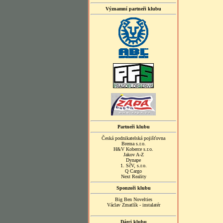
Významní partneři klubu
Partneři klubu
Česká podnikatelská pojišťovna
Brema s.r.o.
H&V Koberce s.r.o.
Jakov A-Z
Dynape
1. SčV, s.r.o.
Q Cargo
Next Reality
Sponzoři klubu
Big Ben Novelties
Václav Zmatlík - instalatér
Dárci klubu