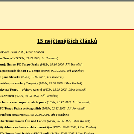
15 nejčtenějších článků
24582x, 24.01.2005, Libor Koubek
)
 za Tempo?
(
21713x, 09.09.2005, Jiří Trunečka
)
ruje činnost FC Tempo Praha
(
9482x, 09.10.2006, Jiří Trunečka
)
ha podporuje činnost FC Tempo
(
8393x, 09.10.2006, Jiří Trunečka
)
ie pana Slavíčka
(
7842x, 12.06.2007, Jiří Trunečka
)
Slavíčka pro všechny Tempáky
(
7494x, 25.06.2009, Libor Koubek
)
inky na Tempu – výchova talentů
(
6673x, 15.09.2005, Libor Koubek
)
a s Aritmou
(
5602x, 09.04.2004, Jiří Formánek
)
 hnízda mám nejradši, ale ta práce
(
5150x, 21.12.2003, Jiří Formánek
)
 FC Tempo Praha ve fotografiích
(
5085x, 02.12.2003, Jiří Formánek
)
pronájem restaurace
(
5013x, 22.03.2004, Jiří Formánek
)
96): Triumf Ravelu Ústí nad Labem
(
4890x, 26.06.2005, Libor Koubek
)
0): Admira ve finále zdolala domácí tým
(
4767x, 26.06.2009, Libor Koubek
)
7): Putovní pohár získal ABC Braník
(
4419x, 27.06.2007, Libor Koubek
)