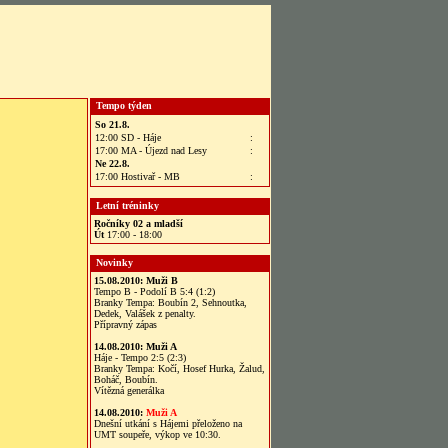
Tempo týden
So 21.8.
12:00 SD - Háje
:
17:00 MA - Újezd nad Lesy
:
Ne 22.8.
17:00 Hostivař - MB
:
Letní tréninky
Ročníky 02 a mladší
Út
17:00 - 18:00
Novinky
15.08.2010:
Muži B
Tempo B - Podolí B 5:4 (1:2)
Branky Tempa: Boubín 2, Sehnoutka,
Dedek, Valášek z penalty.
Přípravný zápas
14.08.2010:
Muži A
Háje - Tempo 2:5 (2:3)
Branky Tempa: Kočí, Hosef Hurka, Žalud,
Boháč, Boubín.
Vítězná generálka
14.08.2010:
Muži A
Dnešní utkání s Hájemi přeloženo na
UMT soupeře, výkop ve 10:30.