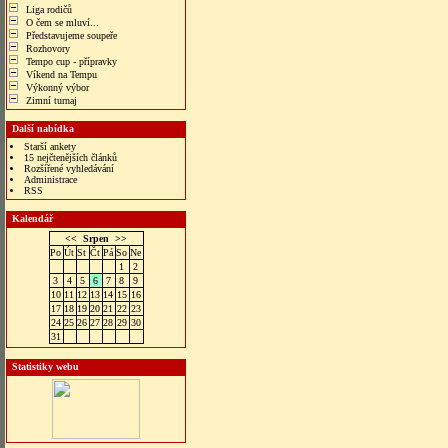
Liga rodičů
O čem se mluví...
Představujeme soupeře
Rozhovory
Tempo cup - přípravky
Víkend na Tempu
Výkonný výbor
Zimní turnaj
Další nabídka
Starší ankety
15 nejčtenějších článků
Rozšířené vyhledávání
Administrace
RSS
Kalendář
<<
Srpen
>>
Po
Út
St
Čt
Pá
So
Ne
1
2
3
4
5
6
7
8
9
10
11
12
13
14
15
16
17
18
19
20
21
22
23
24
25
26
27
28
29
30
31
Statistiky webu