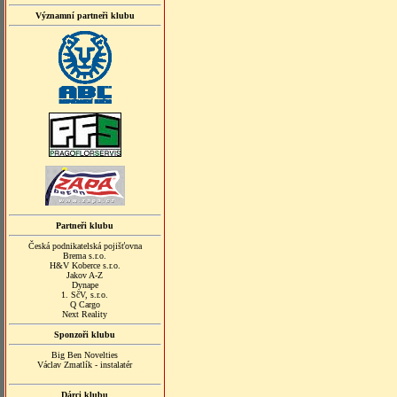
Významní partneři klubu
Partneři klubu
Česká podnikatelská pojišťovna
Brema s.r.o.
H&V Koberce s.r.o.
Jakov A-Z
Dynape
1. SčV, s.r.o.
Q Cargo
Next Reality
Sponzoři klubu
Big Ben Novelties
Václav Zmatlík - instalatér
Dárci klubu