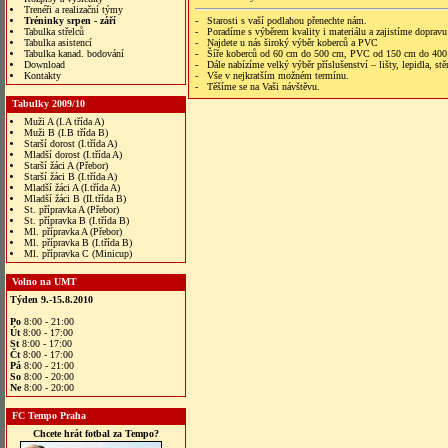
Trenéři a realizační týmy
Tréninky srpen - září
- Starosti s vaší podlahou přenechte nám.
Tabulka střelců
- Poradíme s výběrem kvality i materiálu a zajistíme dopravu
Tabulka asistencí
- Najdete u nás široký výběr koberců a PVC
Tabulka kanad. bodování
- Šíře koberců od 60 cm do 500 cm, PVC od 150 cm do 400
Download
- Dále nabízíme velký výběr příslušenství – lišty, lepidla, stěr
Kontakty
- Vše v nejkratším možném termínu.
- Těšíme se na Vaši návštěvu.
Tabulky 2009/10
Muži A (I.A třída A)
Muži B (I.B třída B)
Starší dorost (I.třída A)
Mladší dorost (I.třída A)
Starší žáci A (Přebor)
Starší žáci B (I.třída A)
Mladší žáci A (I.třída A)
Mladší žáci B (II.třída B)
St. přípravka A (Přebor)
St. přípravka B (I.třída B)
Ml. přípravka A (Přebor)
Ml. přípravka B (I.třída B)
Ml. přípravka C (Minicup)
Volno na UMT
Týden 9.-15.8.2010
Po
8:00 - 21:00
Út
8:00 - 17:00
St
8:00 - 17:00
Čt
8:00 - 17:00
Pá
8:00 - 21:00
So
8:00 - 20:00
Ne
8:00 - 20:00
FC Tempo Praha
Chcete hrát fotbal za Tempo?