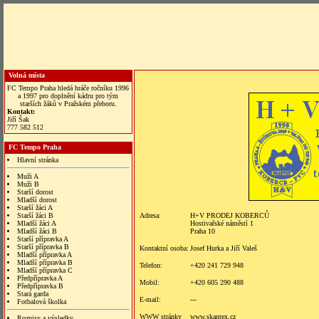
Volná místa
FC Tempo Praha hledá hráče ročníku 1996
a 1997 pro doplnění kádru pro tým
starších žáků v Pražském přeboru.
Kontakt:
Jiří Šak
777 582 512
FC Tempo Praha
Hlavní stránka
Muži A
Muži B
Starší dorost
Mladší dorost
Starší žáci A
Starší žáci B
Adresa:
H+V PRODEJ KOBERCŮ
Mladší žáci A
Hostivařské náměstí 1
Mladší žáci B
Praha 10
Starší přípravka A
Starší přípravka B
Kontaktní osoba:
Josef Hurka a Jiří Valeš
Mladší přípravka A
Mladší přípravka B
Telefon:
+420 241 729 948
Mladší přípravka C
Předpřípravka A
Mobil:
+420 605 290 488
Předpřípravka B
Stará garda
E-mail:
---
Fotbalová školka
WWW stránky
www.skantex.cz
Rozpisy a výsledky