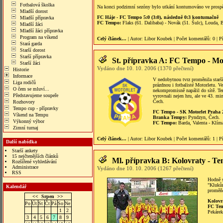
Fotbalová školka
Na konci podzimní sezóny bylo utkání kontumováno ve prospě
Mladší dorost
FC Háje - FC Tempo 5:0 (3:0), následně 0:3 kontumačně
Mladší přípravka
FC Tempo:
Flaks (61. Dalibaba) - Novák (51. Šulc), Louda, 
Mladší žáci
Mladší žáci přípravka
Program na víkend
Celý článek...
| Autor:
Libor Koubek
|
Počet komentářů
: 0 |
P
Stará garda
Starší dorost
Starší přípravka
St. přípravka A: FC Tempo - Mot
Starší žáci
Vydáno dne 10. 10. 2006 (1370 přečtení)
Historie
Informace
V nedobytnou tvrz proměnila starší
Liga rodičů
prázdnou i fotbalisté Motorletu. 
O čem se mluví...
nekompromisně napálil do sítě. Te
Představujeme soupeře
vyrovnali nejen hru, ale ve 43. mi
Čech.
Rozhovory
Tempo cup - přípravky
FC Tempo - SK Motorlet Praha 2
Víkend na Tempu
Branka Tempy:
Pyndzyn, Čech.
Výkonný výbor
FC Tempo:
Barda, Valenta - Klím
Zimní turnaj
Celý článek...
| Autor:
Libor Koubek
|
Počet komentářů
: 1 |
P
Další nabídka
Starší ankety
15 nejčtenějších článků
Ml. přípravka B: Kolovraty - T
Rozšířené vyhledávání
Administrace
Vydáno dne 10. 10. 2006 (1267 přečtení)
RSS
Hodně s
"Klukům
Kalendář
proměňo
<<
Srpen
>>
Kolovr
Po
Út
St
Čt
Pá
So
Ne
FC Te
1
2
Pekárek
3
4
5
6
7
8
9