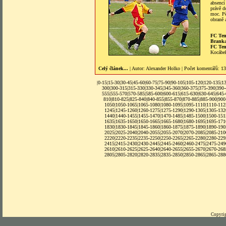
absencí
právě d
moc. Pě
obraně 
FC Tem
Brank
FC Te
Kocábek
Celý článek...
| Autor:
Alexander Holko
|
Počet komentářů
: 13
|
0-15
|
15-30
|
30-45
|
45-60
|
60-75
|
75-90
|
90-105
|
105-120
|
120-135
|
1
300
|
300-315
|
315-330
|
330-345
|
345-360
|
360-375
|
375-390
|
390
555
|
555-570
|
570-585
|
585-600
|
600-615
|
615-630
|
630-645
|
645
810
|
810-825
|
825-840
|
840-855
|
855-870
|
870-885
|
885-900
|
900
1050
|
1050-1065
|
1065-1080
|
1080-1095
|
1095-1110
|
1110-112
1245
|
1245-1260
|
1260-1275
|
1275-1290
|
1290-1305
|
1305-132
1440
|
1440-1455
|
1455-1470
|
1470-1485
|
1485-1500
|
1500-151
1635
|
1635-1650
|
1650-1665
|
1665-1680
|
1680-1695
|
1695-171
1830
|1830-1845|
1845-1860
|
1860-1875
|
1875-1890
|
1890-190
2025
|
2025-2040
|
2040-2055
|
2055-2070
|
2070-2085
|
2085-210
2220
|
2220-2235
|
2235-2250
|
2250-2265
|
2265-2280
|
2280-229
2415
|
2415-2430
|
2430-2445
|
2445-2460
|
2460-2475
|
2475-249
2610
|
2610-2625
|
2625-2640
|
2640-2655
|
2655-2670
|
2670-268
2805
|
2805-2820
|
2820-2835
|
2835-2850
|
2850-2865
|
2865-288
Copyrig