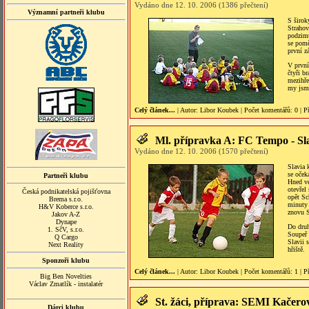
Vydáno dne 12. 10. 2006 (1386 přečtení)
Významní partneři klubu
S širok
Strahov
podzimu
se pomě
první z
V první
čtyři b
mezihře
my jsme
Celý článek...
| Autor:
Libor Koubek
|
Počet komentářů
: 0 |
P
Ml. přípravka A: FC Tempo - Sla
Vydáno dne 12. 10. 2006 (1570 přečtení)
Slavia 
se oček
Partneři klubu
Hned ve
otevřel
Česká podnikatelská pojišťovna
opět Sc
Brema s.r.o.
minuty 
H&V Koberce s.r.o.
znovu 
Jakov A-Z
Dynape
Do druh
1. SčV, s.r.o.
Soupeř 
Q Cargo
Slavii 
Next Reality
hřiště.
Sponzoři klubu
Celý článek...
| Autor:
Libor Koubek
|
Počet komentářů
: 1 |
P
Big Ben Novelties
Václav Zmatlík - instalatér
St. žáci, příprava: SEMI Kačero
Dárci klubu