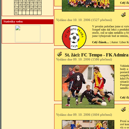
10
11
12
13
14
15
16
Celý čl
17
18
19
20
21
22
23
24
25
26
27
28
29
30
31
Vydáno dne 10. 10. 2006 (1527 přečtení)
Statistiky webu
V prvním poločase jsme si vytvo
Soupeř nám dal lekci z produkti
otočit, což se nám nedařilo a S
jsme vybojovali bod ze remízu, 
Celý článek...
| Autor:
Libor K
St. žáci: FC Tempo - FK Admira
Vydáno dne 09. 10. 2006 (1586 přečtení)
Vzhlede
body a 
postavi
soupeřo
když Pr
situací
Postupn
nemělo 
Celý čl
Vydáno dne 09. 10. 2006 (1604 přečtení)
První n
své kon
víc o s