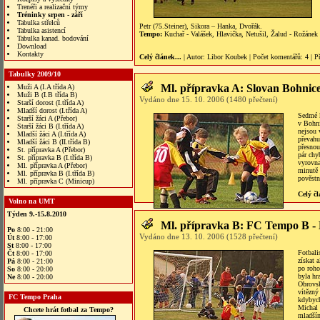
Trenéři a realizační týmy
Tréninky srpen - září
Tabulka střelců
Petr (75.Steiner), Sikora – Hanka, Dvořák.
Tabulka asistencí
Tempo:
Kuchař - Valášek, Hlavička, Netušil, Žalud - Rožánek
Tabulka kanad. bodování
Download
Kontakty
Celý článek...
| Autor:
Libor Koubek
|
Počet komentářů
: 4 |
P
Tabulky 2009/10
Ml. přípravka A: Slovan Bohnic
Muži A (I.A třída A)
Muži B (I.B třída B)
Vydáno dne 15. 10. 2006 (1480 přečtení)
Starší dorost (I.třída A)
Mladší dorost (I.třída A)
Sedmé k
Starší žáci A (Přebor)
v Bohni
Starší žáci B (I.třída A)
nejsou 
Mladší žáci A (I.třída A)
převahu
Mladší žáci B (II.třída B)
přesnou
St. přípravka A (Přebor)
pár chy
St. přípravka B (I.třída B)
vyrovna
Ml. přípravka A (Přebor)
minutě 
Ml. přípravka B (I.třída B)
pověstn
Ml. přípravka C (Minicup)
Celý čl
Volno na UMT
Týden 9.-15.8.2010
Ml. přípravka B: FC Tempo B - 
Po
8:00 - 21:00
Vydáno dne 13. 10. 2006 (1528 přečtení)
Út
8:00 - 17:00
St
8:00 - 17:00
Fotbali
Čt
8:00 - 17:00
získat 
Pá
8:00 - 21:00
po roho
So
8:00 - 20:00
byla hr
Ne
8:00 - 20:00
Obrovsk
vítězný
FC Tempo Praha
kdybych
Michal 
Chcete hrát fotbal za Tempo?
mladším