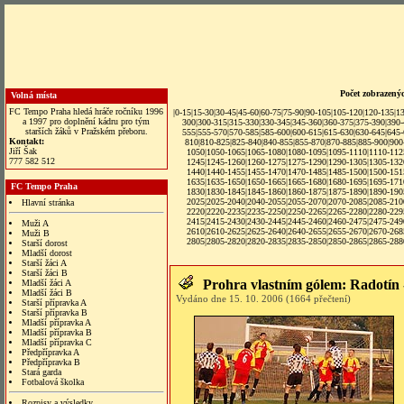
Počet zobrazený
Volná místa
FC Tempo Praha hledá hráče ročníku 1996
|
0-15
|
15-30
|
30-45
|
45-60
|
60-75
|
75-90
|
90-105
|
105-120
|
120-135
|
1
a 1997 pro doplnění kádru pro tým
300
|
300-315
|
315-330
|
330-345
|
345-360
|
360-375
|
375-390
|
390
starších žáků v Pražském přeboru.
555
|
555-570
|
570-585
|
585-600
|
600-615
|
615-630
|
630-645
|
645
Kontakt:
810
|
810-825
|
825-840
|
840-855
|
855-870
|
870-885
|
885-900
|
900
Jiří Šak
1050
|
1050-1065
|
1065-1080
|
1080-1095
|
1095-1110
|
1110-112
777 582 512
1245
|
1245-1260
|
1260-1275
|
1275-1290
|
1290-1305
|
1305-132
1440
|
1440-1455
|
1455-1470
|
1470-1485
|
1485-1500
|
1500-151
1635
|
1635-1650
|
1650-1665
|
1665-1680
|
1680-1695
|
1695-171
FC Tempo Praha
1830
|1830-1845|
1845-1860
|
1860-1875
|
1875-1890
|
1890-190
2025
|
2025-2040
|
2040-2055
|
2055-2070
|
2070-2085
|
2085-210
Hlavní stránka
2220
|
2220-2235
|
2235-2250
|
2250-2265
|
2265-2280
|
2280-229
2415
|
2415-2430
|
2430-2445
|
2445-2460
|
2460-2475
|
2475-249
Muži A
2610
|
2610-2625
|
2625-2640
|
2640-2655
|
2655-2670
|
2670-268
Muži B
2805
|
2805-2820
|
2820-2835
|
2835-2850
|
2850-2865
|
2865-288
Starší dorost
Mladší dorost
Starší žáci A
Starší žáci B
Prohra vlastním gólem: Radotín
Mladší žáci A
Mladší žáci B
Vydáno dne 15. 10. 2006 (1664 přečtení)
Starší přípravka A
Starší přípravka B
Mladší přípravka A
Mladší přípravka B
Mladší přípravka C
Předpřípravka A
Předpřípravka B
Stará garda
Fotbalová školka
Rozpisy a výsledky