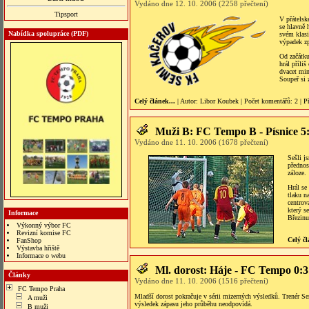
Vydáno dne 12. 10. 2006 (2258 přečtení)
Tipsport
V přátelsk
se hlavně 
Nabídka spolupráce (PDF)
svém klasi
výpadek z
Od začátku
hrál příli
dvacet min
Soupeř si 
Celý článek...
| Autor:
Libor Koubek
|
Počet komentářů
: 2 |
P
Muži B: FC Tempo B - Písnice 5
Vydáno dne 11. 10. 2006 (1678 přečtení)
Sešli j
přednos
záloze.
Hrál se
tlaku n
centrov
který s
Informace
Březinu
Výkonný výbor FC
Revizní komise FC
Celý čl
FanShop
Výstavba hřiště
Informace o webu
bonus veren siteler
Ml. dorost: Háje - FC Tempo 0:
Články
Vydáno dne 11. 10. 2006 (1516 přečtení)
FC Tempo Praha
Mladší dorost pokračuje v sérii mizerných výsledků. Trenér S
A muži
výsledek zápasu jeho průběhu neodpovídá.
B muži