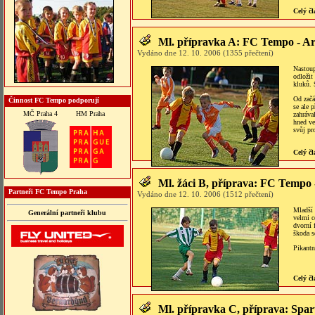
Celý čl
Ml. přípravka A: FC Tempo - Ar
Vydáno dne 12. 10. 2006 (1355 přečtení)
Nastoup
odložit
kluků. 
Od začá
Činnost FC Tempo podporují
se ale 
MČ Praha 4
HM Praha
zahráva
hned ve
svůj pr
Celý čl
Ml. žáci B, příprava: FC Tempo
Partneři FC Tempo Praha
Vydáno dne 12. 10. 2006 (1512 přečtení)
Mladší 
Generální partneři klubu
velmi c
dvorní 
škoda s
Pikantn
Celý čl
Ml. přípravka C, příprava: Spa