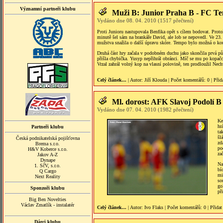
Významní partneři klubu
Muži B: Junior Praha B - FC T
Vydáno dne 08. 04. 2010 (1517 přečtení)
Proti Junioru nastupovala Benfika opět s cílem bodovat. Protož
minutě šel sám na brankáře David, ale lob se nepovedl. Ve 23.
mužstva snažila o další úpravu skóre. Tempo bylo možná o kous
Druhá část hry začala v podobném duchu jako skončila prvá půl
přišla chybička. Yusyp nepřihrál obránci. Míč se mu po kopačc
Vrzal zahrál volný kop na vlasní polovině, ten prodloužil Nech
Celý článek...
| Autor:
Jiří Klouda
|
Počet komentářů
: 0 |
Přid
Ml. dorost: AFK Slavoj Podolí 
Vydáno dne 07. 04. 2010 (1982 přečtení)
Ke
hr
Partneři klubu
ta
šl
Česká podnikatelská pojišťovna
zd
Brema s.r.o.
po
H&V Koberce s.r.o.
za
Jakov A-Z
Dynape
Na
1. SčV, s.r.o.
bí
Q Cargo
mi
Next Reality
so
go
Sponzoři klubu
př
Big Ben Novelties
Václav Zmatlík - instalatér
Celý článek...
| Autor:
Ivo Flaks
|
Počet komentářů
: 0 |
Přidat
Dárci klubu