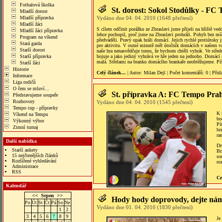
Fotbalová školka
St. dorost: Sokol Stodůlky - FC
Mladší dorost
Mladší přípravka
Vydáno dne 04. 04. 2010 (1648 přečtení)
Mladší žáci
S cílem odčinit porážku ze Zbraslavi jsme přijeli na hřiště v
Mladší žáci přípravka
lehce pochopil, proč jsme na Zbraslavi prohráli. Pohyb bez mí
Program na víkend
předváděli. Pravý opak hráli domácí. Jejich rychlé protiútoky
Stará garda
pro aktivitu. V osmé minutě měl útočník domácích v našem vápn
Starší dorost
naše hra nenasvědčuje tomu, že bychom chtěli vyhrát. Ve stře
Starší přípravka
bojuje a jako jediný vyhrává ve hře jeden na jednoho. Domácí
malá. Střelami na branku domácího brankaře neobtěžujeme. Píš
Starší žáci
Historie
Celý článek...
| Autor:
Milan Dejl
|
Počet komentářů
: 0 |
Přid
Informace
Liga rodičů
O čem se mluví...
St. přípravka A: FC Tempo Prah
Představujeme soupeře
Rozhovory
Vydáno dne 04. 04. 2010 (1545 přečtení)
Tempo cup - přípravky
K 
Víkend na Tempu
bo
Výkonný výbor
Pí
Zimní turnaj
br
ra
Další nabídka
Dr
Starší ankety
Br
15 nejčtenějších článků
so
Rozšířené vyhledávání
ro
Administrace
RSS
Ce
Kalendář
<<
Srpen
>>
Hody hody doprovody, dejte nám
Po
Út
St
Čt
Pá
So
Ne
Vydáno dne 01. 04. 2010 (1830 přečtení)
1
2
3
4
5
6
7
8
9
Je