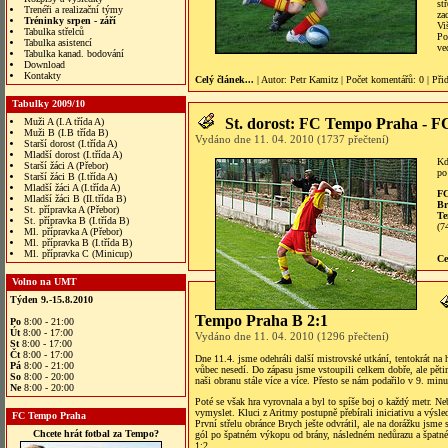
st
Trenéři a realizační týmy
za
Tréninky srpen - září
Vi
Tabulka střelců
Po
Tabulka asistencí
ve
Tabulka kanad. bodování
Download
Kontakty
Celý článek...
| Autor:
Petr Kamitz
|
Počet komentářů
: 0 |
Při
Tabulky 2009/10
St. dorost: FC Tempo Praha - F
Muži A (I.A třída A)
Muži B (I.B třída B)
Vydáno dne 11. 04. 2010 (1737 přečtení)
Starší dorost (I.třída A)
Mladší dorost (I.třída A)
Kd
Starší žáci A (Přebor)
po
Starší žáci B (I.třída A)
Mladší žáci A (I.třída A)
FC
Mladší žáci B (II.třída B)
Br
St. přípravka A (Přebor)
Te
St. přípravka B (I.třída B)
(7
Ml. přípravka A (Přebor)
Ml. přípravka B (I.třída B)
Ml. přípravka C (Minicup)
Ce
Volno na UMT
Týden 9.-15.8.2010
Tempo Praha B 2:1
Po
8:00 - 21:00
Út
8:00 - 17:00
Vydáno dne 11. 04. 2010 (1296 přečtení)
St
8:00 - 17:00
Čt
8:00 - 17:00
Dne 11.4. jsme odehráli další mistrovské utkání, tentokrát na 
Pá
8:00 - 21:00
vůbec nesedí. Do zápasu jsme vstoupili celkem dobře, ale pětim
So
8:00 - 20:00
naši obranu stále více a více. Přesto se nám podařilo v 9. min
Ne
8:00 - 20:00
Poté se však hra vyrovnala a byl to spíše boj o každý metr. Ne
vymyslet. Kluci z Aritmy postupně přebírali iniciativu a výsl
FC Tempo Praha
První střelu obránce Brych ješte odvrátil, ale na dorážku jsme 
Chcete hrát fotbal za Tempo?
gól po špatném výkopu od brány, následném nedůrazu a špatné 
1:2.