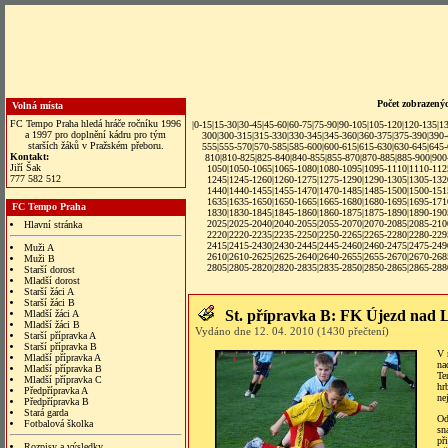
Počet zobrazený
Volná místa
FC Tempo Praha hledá hráče ročníku 1996
|
0-15
|
15-30
|
30-45
|
45-60
|
60-75
|
75-90
|
90-105
|
105-120
|
120-135
|
1
a 1997 pro doplnění kádru pro tým
300
|
300-315
|
315-330
|
330-345
|
345-360
|
360-375
|
375-390
|
390
starších žáků v Pražském přeboru.
555
|
555-570
|
570-585
|
585-600
|
600-615
|
615-630
|
630-645
|
645
Kontakt:
810
|
810-825
|
825-840
|
840-855
|
855-870
|
870-885
|
885-900
|
900
Jiří Šak
1050
|
1050-1065
|
1065-1080
|
1080-1095
|
1095-1110
|
1110-112
777 582 512
1245
|
1245-1260
|
1260-1275
|
1275-1290
|
1290-1305
|
1305-132
1440
|
1440-1455
|
1455-1470
|
1470-1485
|
1485-1500
|
1500-151
1635
|
1635-1650
|
1650-1665
|
1665-1680
|
1680-1695
|
1695-171
FC Tempo Praha
1830
|
1830-1845
|
1845-1860
|
1860-1875
|
1875-1890
|
1890-190
2025
|
2025-2040
|
2040-2055
|
2055-2070
|
2070-2085
|
2085-210
Hlavní stránka
2220
|
2220-2235
|
2235-2250
|
2250-2265
|
2265-2280
|
2280-229
2415
|
2415-2430
|
2430-2445
|
2445-2460
|
2460-2475
|
2475-249
Muži A
2610
|
2610-2625
|
2625-2640
|
2640-2655
|
2655-2670
|
2670-268
Muži B
2805
|
2805-2820
|
2820-2835
|
2835-2850
|
2850-2865
|
2865-288
Starší dorost
Mladší dorost
Starší žáci A
Starší žáci B
St. přípravka B: FK Újezd nad 
Mladší žáci A
Mladší žáci B
Vydáno dne 12. 04. 2010 (1430 přečtení)
Starší přípravka A
Starší přípravka B
V 
Mladší přípravka A
na
Mladší přípravka B
Te
Mladší přípravka C
hr
Předpřípravka A
ne
Předpřípravka B
Stará garda
Od
Fotbalová školka
sn
př
Rozpisy a výsledky