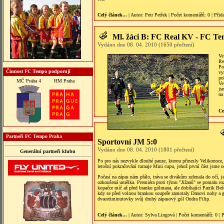
Celý článek...
| Autor:
Petr Petřek
|
Počet komentářů
: 0 |
Přid
Ml. žáci B: FC Real KV - FC Te
Vydáno dne 08. 04. 2010 (1650 přečtení)
Ve
Re
Po
Činnost FC Tempo podporují
vy
po
MČ Praha 4
HM Praha
Ve
js
na
Ce
Partneři FC Tempo Praha
Sportovní JM 5:0
Vydáno dne 08. 04. 2010 (1801 přečtení)
Generální partneři klubu
Po pro nás nezvykle dlouhé pauze, kterou přinesly Velikonoce, 
letošní pokračování turnaje Mini cupu, jehož první část jsme 
Počasí na zápas nám přálo, tráva se divákům zelenala do očí, 
ozkoušená umělka. Premiéra proti týmu "Jižanů" se pomalu ro
kopačce míč až před branku gólmana, ale dobíhající Patrik Beš
kdy se před volnou brankou soupeře zamotaly Danovi nohy a 
dvacetiminutovky svůj druhý zápasový gól Ondra Filip.
Celý článek...
| Autor:
Sylva Lingová
|
Počet komentářů
: 0 |
P