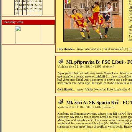
10
11
12
13
14
15
16
se
Po
17
18
19
20
21
22
23
př
24
25
26
27
28
29
30
ne
31
pr
hr
dě
Statistiky webu
Ná
ch
vi
5.
ne
Celý článek...
| Autor:
administrator
|
Počet komentářů
: 0 |
Př
Ml. přípravka B: FSC Libuš - 
Vydáno dne 01. 04. 2010 (1293 přečtení)
Zápas proti Libuši už vedl nový trenér Marek Leun. Ačkoliv hr
opět nedařilo a domácí nakonec zvítězili 2:1. Jako již tradičně
říká všeho moc škodí. Ani v koncovce to nebylo ono a pár velk
nacvičeném rohu Artur Fryš. Je škoda, že chybělo několik velk
Celý článek...
| Autor:
Václav Nechvíla
|
Počet komentářů
: 0 
Ml. žáci A: SK Sparta Krč - FC
Vydáno dne 01. 04. 2010 (1407 přečtení)
K našemu dalšímu mistrovskému zápasu jsme jeli na Krč. Soupe
fotbalisty. My jsme v tomto zápase neměli co ztratit, proto js
Málo jsme se dostávali k míči, který nám domácí skoro nepůjči
minimálně šest stoprocentních brankových příležitostí. Jinak s
standardní situace (rohy) jsme si pohlídali velice dobře. Brank