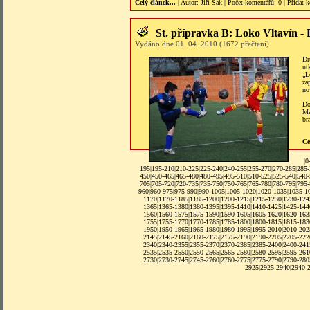
Celý článek...
| Autor:
Jiří Šak
|
Počet komentářů
: 0 |
Přidat 
St. přípravka B: Loko Vltavín 
Vydáno dne 01. 04. 2010 (1672 přečtení)
Dr
ut
„L
za
no
Do
Ma
br
Ce
|
0
195|
195-210
|
210-225
|
225-240
|
240-255
|
255-270
|
270-285
|
285
450
|
450-465
|
465-480
|
480-495
|
495-510
|
510-525
|
525-540
|
540
705
|
705-720
|
720-735
|
735-750
|
750-765
|
765-780
|
780-795
|
795
960
|
960-975
|
975-990
|
990-1005
|
1005-1020
|
1020-1035
|
1035-1
1170
|
1170-1185
|
1185-1200
|
1200-1215
|
1215-1230
|
1230-124
1365
|
1365-1380
|
1380-1395
|
1395-1410
|
1410-1425
|
1425-144
1560
|
1560-1575
|
1575-1590
|
1590-1605
|
1605-1620
|
1620-163
1755
|
1755-1770
|
1770-1785
|
1785-1800
|
1800-1815
|
1815-183
1950
|
1950-1965
|
1965-1980
|
1980-1995
|
1995-2010
|
2010-202
2145
|
2145-2160
|
2160-2175
|
2175-2190
|
2190-2205
|
2205-222
2340
|
2340-2355
|
2355-2370
|
2370-2385
|
2385-2400
|
2400-241
2535
|
2535-2550
|
2550-2565
|
2565-2580
|
2580-2595
|
2595-261
2730
|
2730-2745
|
2745-2760
|
2760-2775
|
2775-2790
|
2790-280
2925
|
2925-2940
|
2940-