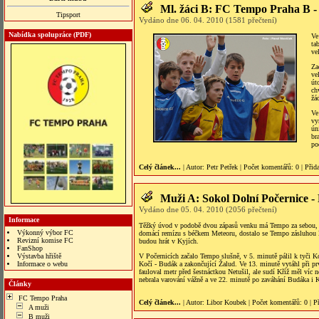
Ml. žáci B: FC Tempo Praha B 
Tipsport
Vydáno dne 06. 04. 2010 (1581 přečtení)
Nabídka spolupráce (PDF)
Ve
ta
ve
Za
ve
út
ch
žá
Ve
vy
ún
br
po
Celý článek...
| Autor:
Petr Petřek
|
Počet komentářů
: 0 |
Přid
Muži A: Sokol Dolní Počernice 
Vydáno dne 05. 04. 2010 (2056 přečtení)
Informace
Těžký úvod v podobě dvou zápasů venku má Tempo za sebou, zís
Výkonný výbor FC
domácí remízu s béčkem Meteoru, dostalo se Tempo zásluhou le
Revizní komise FC
budou hrát v Kyjích.
FanShop
Výstavba hřiště
V Počernicích začalo Tempo slušně, v 5. minutě pálil k tyči Ko
Informace o webu
Kočí - Budák a zakončující Žalud. Ve 13. minutě vytáhl při p
s veren siteler
fauloval metr před šestnáctkou Netušil, ale sudí Kříž měl víc 
nebrala varování vážně a ve 22. minutě po zaváhání Budáka i K
Články
FC Tempo Praha
Celý článek...
| Autor:
Libor Koubek
|
Počet komentářů
: 0 |
P
A muži
B muži