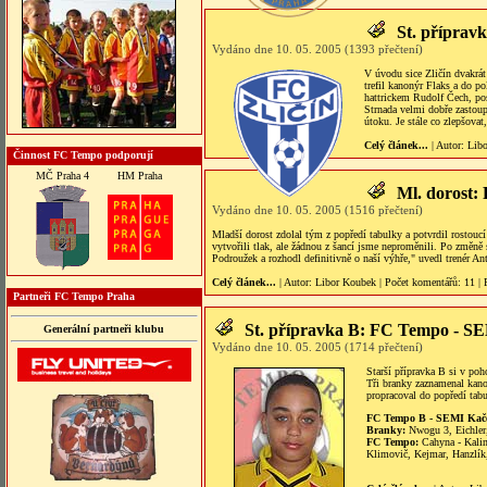
St. příprav
Vydáno dne 10. 05. 2005 (1393 přečtení)
V úvodu sice Zličín dvakrát
trefil kanonýr Flaks a do p
hattrickem Rudolf Čech, po
Strnada velmi dobře zastoup
útoku. Je stále co zlepšovat
Celý článek...
| Autor:
Lib
Činnost FC Tempo podporují
MČ Praha 4
HM Praha
Ml. dorost:
Vydáno dne 10. 05. 2005 (1516 přečtení)
Mladší dorost zdolal tým z popředí tabulky a potvrdil rostou
vytvořili tlak, ale žádnou z šancí jsme neproměnili. Po změně st
Podroužek a rozhodl definitivně o naší výhře," uvedl trenér An
Celý článek...
| Autor:
Libor Koubek
|
Počet komentářů
: 11 |
Partneři FC Tempo Praha
St. přípravka B: FC Tempo - S
Generální partneři klubu
Vydáno dne 10. 05. 2005 (1714 přečtení)
Starší přípravka B si v po
Tři branky zaznamenal kano
propracoval do popředí tab
FC Tempo B - SEMI Kače
Branky:
Nwogu 3, Eichler,
FC Tempo:
Cahyna - Kalina
Klimovič, Kejmar, Hanzlík,