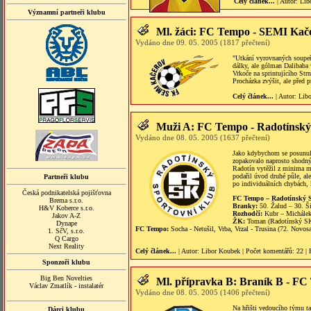
Celý článek...
| Autor:
Lib
Významní partneři klubu
Ml. žáci: FC Tempo - SEMI Kače
Vydáno dne 09. 05. 2005 (1817 přečtení)
"Utkání vyrovnaných soupeřů
dálky, ale gólman Dalibaba 
Vrkoče na sprintujícího St
Procházka zvýšit, ale před 
Celý článek...
| Autor:
Lib
Muži A: FC Tempo - Radotínský
Vydáno dne 08. 05. 2005 (1637 přečtení)
Jako kdybychom se posunuli
zopakovalo naprosto shodn
Radotín vytěžil z minima ma
podařil úvod druhé půle, al
Partneři klubu
po individuálních chybách, k
Česká podnikatelská pojišťovna
FC Tempo – Radotínský S
Brema s.r.o.
Branky:
50. Žalud – 30. Ši
H&V Koberce s.r.o.
Rozhodčí:
Kubr – Michálek
Jakov A-Z
ŽK:
Toman (Radotínský SK
Dynape
FC Tempo:
Socha - Netušil, Vrba, Vrzal - Trusina (72. Novos
1. SčV, s.r.o.
Q Cargo
Next Reality
Celý článek...
| Autor:
Libor Koubek
|
Počet komentářů
: 22 |
Sponzoři klubu
Big Ben Novelties
Ml. přípravka B: Braník B - FC
Václav Zmatlík - instalatér
Vydáno dne 08. 05. 2005 (1406 přečtení)
Na hřišti vedoucího týmu t
Dárci klubu