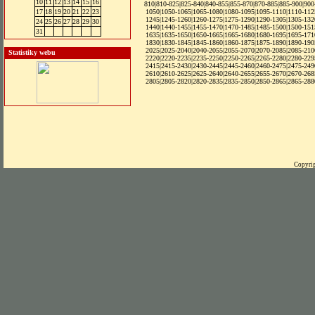
10
11
12
13
14
15
16
810
|
810-825
|
825-840
|
840-855
|
855-870
|
870-885
|
885-900
|
900
17
18
19
20
21
22
23
1050
|
1050-1065
|
1065-1080
|
1080-1095
|
1095-1110
|
1110-112
1245
|
1245-1260
|
1260-1275
|
1275-1290
|
1290-1305
|
1305-132
24
25
26
27
28
29
30
1440
|
1440-1455
|
1455-1470
|
1470-1485
|
1485-1500
|
1500-151
31
1635
|
1635-1650
|
1650-1665
|
1665-1680
|
1680-1695
|
1695-171
1830
|
1830-1845
|
1845-1860
|
1860-1875
|
1875-1890
|
1890-190
2025
|
2025-2040
|
2040-2055
|
2055-2070
|
2070-2085
|
2085-210
Statistiky webu
2220
|
2220-2235
|
2235-2250
|
2250-2265
|
2265-2280
|
2280-229
2415
|
2415-2430
|
2430-2445
|2445-2460|
2460-2475
|
2475-249
2610
|
2610-2625
|
2625-2640
|
2640-2655
|
2655-2670
|
2670-268
2805
|
2805-2820
|
2820-2835
|
2835-2850
|
2850-2865
|
2865-288
Copyrig