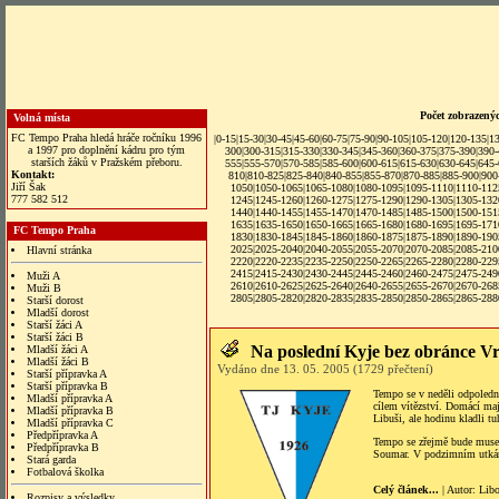
Počet zobrazený
Volná místa
FC Tempo Praha hledá hráče ročníku 1996
|
0-15
|
15-30
|
30-45
|
45-60
|
60-75
|
75-90
|
90-105
|
105-120
|
120-135
|
1
a 1997 pro doplnění kádru pro tým
300
|
300-315
|
315-330
|
330-345
|
345-360
|
360-375
|
375-390
|
390
starších žáků v Pražském přeboru.
555
|
555-570
|
570-585
|
585-600
|
600-615
|
615-630
|
630-645
|
645
Kontakt:
810
|
810-825
|
825-840
|
840-855
|
855-870
|
870-885
|
885-900
|
900
Jiří Šak
1050
|
1050-1065
|
1065-1080
|
1080-1095
|
1095-1110
|
1110-112
777 582 512
1245
|
1245-1260
|
1260-1275
|
1275-1290
|
1290-1305
|
1305-132
1440
|
1440-1455
|
1455-1470
|
1470-1485
|
1485-1500
|
1500-151
1635
|
1635-1650
|
1650-1665
|
1665-1680
|
1680-1695
|
1695-171
FC Tempo Praha
1830
|
1830-1845
|
1845-1860
|
1860-1875
|
1875-1890
|
1890-190
2025
|
2025-2040
|
2040-2055
|
2055-2070
|
2070-2085
|
2085-210
Hlavní stránka
2220
|
2220-2235
|
2235-2250
|
2250-2265
|
2265-2280
|
2280-229
2415
|
2415-2430
|
2430-2445
|2445-2460|
2460-2475
|
2475-249
Muži A
2610
|
2610-2625
|
2625-2640
|
2640-2655
|
2655-2670
|
2670-268
Muži B
2805
|
2805-2820
|
2820-2835
|
2835-2850
|
2850-2865
|
2865-288
Starší dorost
Mladší dorost
Starší žáci A
Starší žáci B
Na poslední Kyje bez obránce Vr
Mladší žáci A
Mladší žáci B
Vydáno dne 13. 05. 2005 (1729 přečtení)
Starší přípravka A
Starší přípravka B
Tempo se v neděli odpoledne
Mladší přípravka A
cílem vítězství. Domácí maj
Mladší přípravka B
Libuši, ale hodinu kladli tu
Mladší přípravka C
Předpřípravka A
Tempo se zřejmě bude muse o
Předpřípravka B
Soumar. V podzimním utkání
Stará garda
Fotbalová školka
Celý článek...
| Autor:
Lib
Rozpisy a výsledky