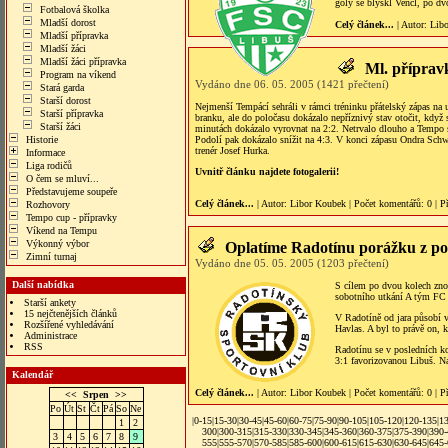
góly se blýskl Vencl, po dv
Fotbalová školka
Mladší dorost
Celý článek...
| Autor:
Lib
Mladší přípravka
Mladší žáci
Mladší žáci přípravka
Ml. příprav
Program na víkend
Vydáno dne 06. 05. 2005 (1421 přečtení)
Stará garda
Starší dorost
Nejmenší Tempácí sehráli v rámci tréninku přátelský zápas na
Starší přípravka
branku, ale do poločasu dokázalo nepříznivý stav otočit, když
Starší žáci
minutách dokázalo vyrovnat na 2:2. Netrvalo dlouho a Tempo st
Historie
Podolí pak dokázalo snížit na 4:3. V konci zápasu Ondra Sch
trenér Josef Hurka.
Informace
Liga rodičů
Uvnitř článku najdete fotogalerii!
O čem se mluví...
Představujeme soupeře
Celý článek...
| Autor:
Libor Koubek
|
Počet komentářů
: 0 |
P
Rozhovory
Tempo cup - přípravky
Víkend na Tempu
Výkonný výbor
Oplatíme Radotínu porážku z p
Zimní turnaj
Vydáno dne 05. 05. 2005 (1203 přečtení)
Další nabídka
S cílem po dvou kolech znov
sobotního utkání A tým FC
Starší ankety
15 nejčtenějších článků
V Radotíně od jara působí v
Rozšířené vyhledávání
Havlas. A byl to právě on,
Administrace
RSS
Radotínu se v posledních ko
3:1 favorizovanou Libuš. N
Kalendář
Celý článek...
| Autor:
Libor Koubek
|
Počet komentářů
: 0 |
P
<<
Srpen
>>
Po
Út
St
Čt
Pá
So
Ne
|
0-15
|
15-30
|
30-45
|
45-60
|
60-75
|
75-90
|
90-105
|
105-120
|
120-135
|
1
1
2
300
|
300-315
|
315-330
|
330-345
|
345-360
|
360-375
|
375-390
|
390
3
4
5
6
7
8
9
555
|
555-570
|
570-585
|
585-600
|
600-615
|
615-630
|
630-645
|
645