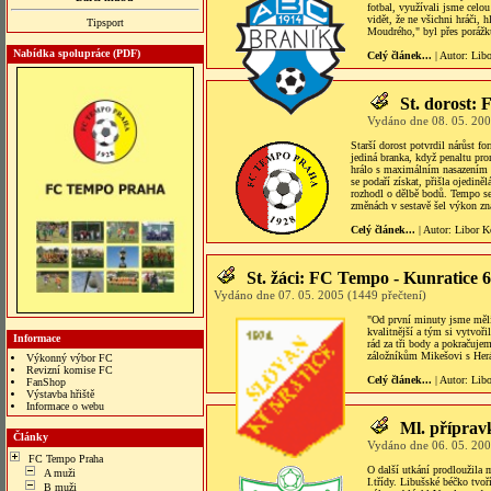
fotbal, využívali jsme celou
vidět, že ne všichni hráči,
Tipsport
Moudrého," byl přes porážk
Nabídka spolupráce (PDF)
Celý článek...
| Autor:
Lib
St. dorost: 
Vydáno dne 08. 05. 200
Starší dorost potvrdil nárůst f
jediná branka, když penaltu pr
hrálo s maximálním nasazením a
se podaří získat, přišla ojedin
rozhodl o dělbě bodů. Tempo se
změnách v sestavě šel výkon zn
Celý článek...
| Autor:
Libor K
St. žáci: FC Tempo - Kunratice 6
Vydáno dne 07. 05. 2005 (1449 přečtení)
"Od první minuty jsme měli 
kvalitnější a tým si vytvoř
Informace
rád za tři body a pokračuje
záložníkům Mikešovi s Her
Výkonný výbor FC
Revizní komise FC
Celý článek...
| Autor:
Lib
FanShop
Výstavba hřiště
Informace o webu
bonus veren siteler
Ml. příprav
Články
Vydáno dne 06. 05. 200
FC Tempo Praha
O další utkání prodloužila
A muži
I.třídy. Libušské béčko tvo
B muži