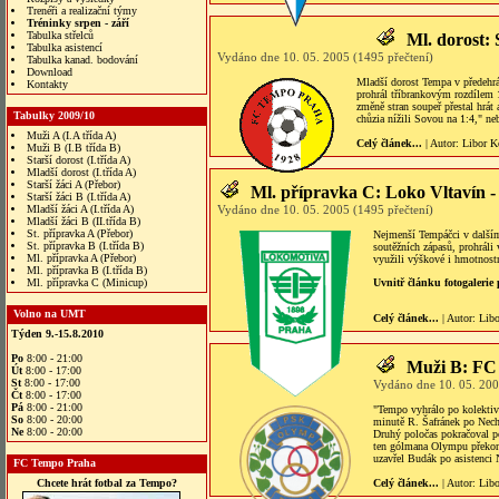
Trenéři a realizační týmy
Tréninky srpen - září
Tabulka střelců
Ml. dorost:
Tabulka asistencí
Vydáno dne 10. 05. 2005 (1495 přečtení)
Tabulka kanad. bodování
Download
Mladší dorost Tempa v předehrá
Kontakty
prohrál tříbrankovým rozdílem
změně stran soupeř přestal hrát 
Tabulky 2009/10
chůzia nížili Sovou na 1:4," ne
Muži A (I.A třída A)
Celý článek...
| Autor:
Libor K
Muži B (I.B třída B)
Starší dorost (I.třída A)
Mladší dorost (I.třída A)
Starší žáci A (Přebor)
Ml. přípravka C: Loko Vltavín 
Starší žáci B (I.třída A)
Mladší žáci A (I.třída A)
Vydáno dne 10. 05. 2005 (1495 přečtení)
Mladší žáci B (II.třída B)
St. přípravka A (Přebor)
Nejmenší Tempáčci v dalším
St. přípravka B (I.třída B)
soutěžních zápasů, prohráli
Ml. přípravka A (Přebor)
využili výškové i hmotnostn
Ml. přípravka B (I.třída B)
Ml. přípravka C (Minicup)
Uvnitř článku fotogalerie
Volno na UMT
Celý článek...
| Autor:
Lib
Týden 9.-15.8.2010
Po
8:00 - 21:00
Muži B: FC
Út
8:00 - 17:00
St
8:00 - 17:00
Vydáno dne 10. 05. 200
Čt
8:00 - 17:00
Pá
8:00 - 21:00
"Tempo vyhrálo po kolektiv
So
8:00 - 20:00
minutě R. Šafránek po Nechv
Ne
8:00 - 20:00
Druhý poločas pokračoval p
ten gólmana Olympu překona
uzavřel Budák po asistenci 
FC Tempo Praha
Chcete hrát fotbal za Tempo?
Celý článek...
| Autor:
Lib