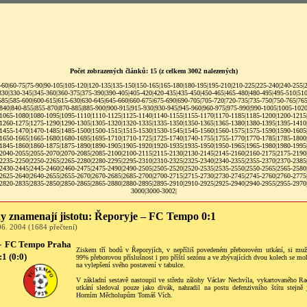
Počet zobrazených článků: 15 (z celkem 3002 nalezených)
-60
|
60-75
|
75-90
|
90-105
|
105-120
|
120-135
|
135-150
|
150-165
|
165-180
|
180-195
|
195-210
|
210-225
|
225-240
|
240-255
|
330
|
330-345
|
345-360
|
360-375
|
375-390
|
390-405
|
405-420
|
420-435
|
435-450
|
450-465
|
465-480
|
480-495
|
495-510
|
510
585
|
585-600
|
600-615
|
615-630
|
630-645
|
645-660
|
660-675
|
675-690
|
690-705
|
705-720
|
720-735
|
735-750
|
750-765
|
765
840
|
840-855
|
855-870
|
870-885
|
885-900
|
900-915
|
915-930
|
930-945
|
945-960
|
960-975
|
975-990
|
990-1005
|
1005-102
1065-1080
|
1080-1095
|
1095-1110
|
1110-1125
|
1125-1140
|
1140-1155
|
1155-1170
|
1170-1185
|
1185-1200
|
1200-1215
1260-1275
|
1275-1290
|
1290-1305
|
1305-1320
|
1320-1335
|
1335-1350
|
1350-1365
|
1365-1380
|
1380-1395
|
1395-1410
1455-1470
|
1470-1485
|
1485-1500
|
1500-1515
|
1515-1530
|
1530-1545
|
1545-1560
|
1560-1575
|
1575-1590
|
1590-1605
1650-1665
|
1665-1680
|
1680-1695
|
1695-1710
|
1710-1725
|
1725-1740
|
1740-1755
|
1755-1770
|
1770-1785
|
1785-1800
1845-1860
|
1860-1875
|
1875-1890
|
1890-1905
|
1905-1920
|
1920-1935
|
1935-1950
|
1950-1965
|
1965-1980
|
1980-1995
2040-2055
|
2055-2070
|
2070-2085
|
2085-2100
|
2100-2115
|
2115-2130
|
2130-2145
|
2145-2160
|
2160-2175
|
2175-2190
2235-2250
|
2250-2265
|
2265-2280
|
2280-2295
|
2295-2310
|
2310-2325
|
2325-2340
|
2340-2355
|
2355-2370
|
2370-2385
2430-2445
|
2445-2460
|
2460-2475
|
2475-2490
|
2490-2505
|
2505-2520
|
2520-2535
|
2535-2550
|
2550-2565
|
2565-2580
2625-2640
|
2640-2655
|
2655-2670
|
2670-2685
|
2685-2700
|
2700-2715
|
2715-2730
|
2730-2745
|
2745-2760
|
2760-2775
2820-2835
|
2835-2850
|
2850-2865
|
2865-2880
|
2880-2895
|
2895-2910
|
2910-2925
|
2925-2940
|
2940-2955
|
2955-2970
3000
|
3000-3002
|
y znamenají jistotu: Řeporyje – FC Tempo 0:1
6. 2004 (1684 přečtení)
-
FC Tempo Praha
Ziskem tří bodů v Řeporyjích, v nepříliš povedeném přeborovém utkání, si muži
:1 (0:0)
99% přeborovou příslušnost i pro příští sezónu a ve zbývajících dvou kolech se mo
na vylepšení svého postavení v tabulce.
V základní sestavě nastoupil ve středu zálohy Václav Nechvíla, vykartovaného Ra
utkání sledoval pouze jako divák, nahradil na postu defenzivního štítu stejně 
Horním Měcholupům Tomáš Vích.