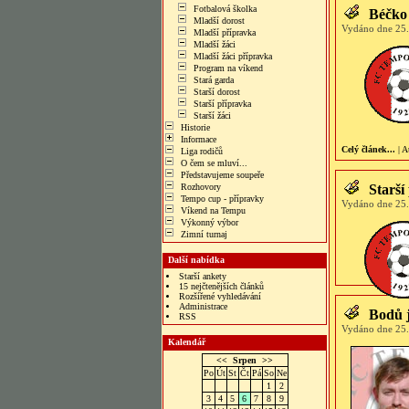
Fotbalová školka
Béčko 
Mladší dorost
Vydáno dne 25.
Mladší přípravka
Mladší žáci
Mladší žáci přípravka
Program na víkend
Stará garda
Starší dorost
Starší přípravka
Starší žáci
Historie
Informace
Celý článek...
| A
Liga rodičů
O čem se mluví...
Představujeme soupeře
Rozhovory
Starší
Tempo cup - přípravky
Vydáno dne 25.
Víkend na Tempu
Výkonný výbor
Zimní turnaj
Další nabídka
Starší ankety
15 nejčtenějších článků
Rozšířené vyhledávání
Administrace
Bodů j
RSS
Vydáno dne 25.
Kalendář
<<
Srpen
>>
Po
Út
St
Čt
Pá
So
Ne
1
2
3
4
5
6
7
8
9