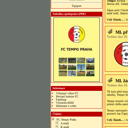
Tempo:
Krčmař – 
Havlas (60. Skála)
Tipsport
Zápas proti Chuch
době trefil. Hattr
Nabídka spolupráce (PDF)
Celý článek...
| A
Ml. p
Vydáno dne 26.
Ml. žá
Vydáno dne 26.
Informace
Tři kola před kon
Výkonný výbor FC
tabulky, Tempo šlo
Revizní komise FC
FanShop
Tempo muselo zvítě
Výstavba hřiště
pokud chtěla zamíc
Informace o webu
bonus veren siteler
Tempo nastoupilo 
postavil Jan Figel
Články
FC Tempo Praha
Celý článek...
| A
A muži
B muži