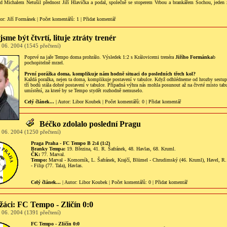
ed Michalem Netušil přednost Jiří Hlavička a podal, společně se stoperem Vrbou a brankářem Sochou, jeden 
tor:
Jiří Formánek
|
Počet komentářů
: 1 |
Přidat komentář
jsme být čtvrtí, lituje ztráty trenér
 06. 2004 (1545 přečtení)
Poprvé na jaře Tempo doma prohrálo. Výsledek 1:2 s Královicemi trenéra
Jiřího Formánka
b
pochopitelně mrzel.
První porážka doma, komplikuje nám hodně situaci do posledních třech kol?
Každá poražka, nejen ta doma, komplikuje postavení v tabulce. Když odhlédneme od hrozby sestupu
tří bodů stála dobré postavení v tabulce. Případná výhra nás mohla posunout až na čtvrté místo tabu
umístění, za které by se Tempo stydět rozhodně nemuselo.
Celý článek...
| Autor:
Libor Koubek
|
Počet komentářů
: 0 |
Přidat komentář
Béčko zdolalo poslední Pragu
 06. 2004 (1250 přečtení)
Praga Praha - FC Tempo B 2:4 (1:2)
Branky Tempa:
19. Březina, 41. R. Šafránek, 48. Havlas, 68. Kruml.
ČK:
77. Marval.
Tempo:
Marval - Komorník, L. Šafránek, Krajčí, Blümel - Chrudimský (46. Kruml), Havel, R. 
- Filip (77. Tala), Havlas.
Celý článek...
| Autor:
Libor Koubek
|
Počet komentářů
: 0 |
Přidat komentář
 žáci: FC Tempo - Zličín 0:0
 06. 2004 (1391 přečtení)
FC Tempo - Zličín 0:0