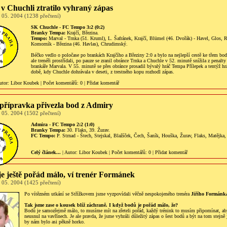
v Chuchli ztratilo vyhraný zápas
 05. 2004 (1238 přečtení)
SK Chuchle - FC Tempo 3:2 (0:2)
Branky Tempa:
Krajčí, Březina.
Tempo:
Marval - Trnka (51. Kruml), L. Šafránek, Krajčí, Blümel (46. Dvořák) - Havel, Glos, R
Komorník - Březina (46. Havlas), Chrudimský.
Béčko vedlo o poločase po brankách Krajčího a Březiny 2:0 a bylo na nejlepší cestě ke třem b
ale trenéři prostřídali, po pauze se zranil obránce Trnka a Chuchle v 52. minutě snížila z penalty 
brankáře Marvala. V 55. minutě se přes obránce prosadil bývalý hráč Tempa Přílepek a tentýž hr
době, kdy Chuchle dohrávala v deseti, z trestného kopu rozhodl zápas.
utor:
Libor Koubek
|
Počet komentářů
: 0 |
Přidat komentář
 přípravka přivezla bod z Admiry
 05. 2004 (1502 přečtení)
Admira - FC Tempo 2:2 (1:0)
Branky Tempa:
30. Flaks, 39. Žurav.
FC Tempo:
P. Strnad - Štech, Stejskal, Blažíček, Čech, Šaník, Houška, Žurav, Flaks, Matějka,
Celý článek...
| Autor:
Libor Koubek
|
Počet komentářů
: 0 |
Přidat komentář
e ještě pořád málo, ví trenér Formánek
 05. 2004 (1425 přečtení)
Po vítězném utkání se Střížkovem jsme vyzpovídali věčně nespokojeného trenéra
Jiřího Formánk
Tak jsme zase o kousek blíž záchraně. I když bodů je pořád málo, že?
Bodů je samozřejmě málo, to musíme mít na zřeteli pořád, každý trénink to musím připomínat, ab
neusnul na vavřínech. Je ale pravda, že jsme vyhráli důležitý zápas o šest bodů a být na tom stejně 
by nám bylo asi pěkně horko.