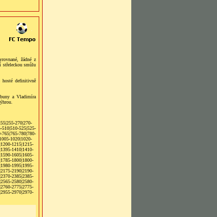
yrovnané, žádné z
í střeleckou smůlu
hosté definitivně
ibuny a Vladimíra
výhrou.
255
|
255-270
|
270-
-510
|
510-525
|
525-
-765
|
765-780
|
780-
1005-1020
|
1020-
|
1200-1215
|
1215-
|
1395-1410
|
1410-
|
1590-1605
|
1605-
|
1785-1800
|
1800-
|
1980-1995
|
1995-
|
2175-2190
|
2190-
|
2370-2385
|
2385-
|
2565-2580
|
2580-
|
2760-2775
|
2775-
|
2955-2970
|
2970-