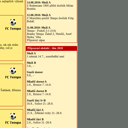
z nejlepších výkonů
14.08.2010:
Muži A
Z Bohemians 1905 přišel útočník Milan
Boubín.
12.08.2010:
Muži A
Z Motorletu posílil Tempo útočník Filip
Boháč.
11.08.2010:
Muži A
Tempo - Podolí 5:1 (3:0)
Branky Tempa: Žalud 2, Netušil, Josef
Hurka, Vrba.
Přípravný zápas
, tak nás ztráta
lky, což je
Přípravné období - léto 2010
Muži A
1.trénink 14.7., soustředění není
Muži B
3.8., -
Starší dorost
9.8., -
Mladší dorost A
2.8., Brtnice 7.-14.8.
Šafránek, Březina
Mladší dorost B
2.8., Brtnice 7.-14.8.
Starší žáci A+B
16.8., Sušice 21.-28.8.
Mladší žáci A
21.8., Žďárské vrchy 21.-28.8.
Mladší žáci B
2.8., Sušice 21.-28.8.