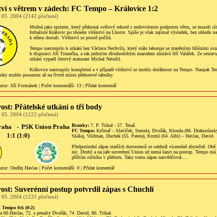
tví s větrem v zádech: FC Tempo – Královice 1:2
 05. 2004 (2142 přečtení)
Možná jako sprinter, který překonal světový rekord s nedovolenou podporou větru, se museli cít
fotbalisté Královic po těsném vítězství na Lhotce. Spíše je však zajímal výsledek, bez ohledu na
k němu dostali. Vítězství se prostě počítá.
Tempo nastoupilo k utkání bez Václava Nechvíly, který stále laboruje se zraněnými břišními sval
k dispozici Jiří Trunečka, a tak jediným dlouhodobým marodem zůstává Jiří Valášek. Ze sestavy
utkání vypadl čerstvý maturant Michal Netušil.
Královice nastoupily kompletní a v případě vítězství se mohly dotáhnout na Tempo. Naopak Te
ranky mohlo posunout až na čtvrté místo přeborové tabulky.
utor:
Jiří Formánek
|
Počet komentářů
: 13 |
Přidat komentář
rost: Přátelské utkání o tři body
 05. 2004 (1222 přečtení)
Branky:
7. P. Trikal - 57. Tesař.
Praha
-
PSK Union Praha
FC Tempo:
Krčmař – Slavíček, Semela, Dvořák, Klouda (86. Drahonínský)
1:1 (1:0)
Skála), Vildman, Duchek (55. Patera), Kruml (64. Albl) – Havlas, David.
Předposlední zápas starších dorostenců se odehrál víceméně zbytečně. Obě
nic. Druhý a na jaře suverénní Union už nemá šanci na postup. Tempo má j
příštím ročníku v přeboru. Taky tomu zápas nasvědčoval....
utor:
Ondřej Havlas
|
Počet komentářů
: 0 |
Přidat komentář
rost: Suverénní postup potvrdil zápas s Chuchlí
 05. 2004 (1231 přečtení)
 Tempo 0:6 (0:2)
a 60.Havlas, 72. z penalty Dvořák, 74. David, 86. Trikal.