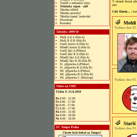
V obraně dostal př
Trenéři a realizační týmy
jara.
Tréninky srpen - září
Tabulka střelců
Celý článek...
| Au
Tabulka asistencí
Tabulka kanad. bodování
Download
Mohli 
Kontakty
Vydáno dne 02.
Tabulky 2009/10
Muži A (I.A třída A)
Muži B (I.B třída B)
Starší dorost (I.třída A)
Mladší dorost (I.třída A)
Starší žáci A (Přebor)
Starší žáci B (I.třída A)
Mladší žáci A (I.třída A)
Mladší žáci B (II.třída B)
St. přípravka A (Přebor)
St. přípravka B (I.třída B)
Ml. přípravka A (Přebor)
Ml. přípravka B (I.třída B)
Ml. přípravka C (Minicup)
Vydáno dne 01.
Volno na UMT
Týden 9.-15.8.2010
Po
8:00 - 21:00
Út
8:00 - 17:00
St
8:00 - 17:00
Čt
8:00 - 17:00
Pá
8:00 - 21:00
So
8:00 - 20:00
Ne
8:00 - 20:00
Starší
FC Tempo Praha
Vydáno dne 01.
Chcete hrát fotbal za Tempo?