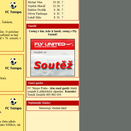
Michal Vrba
33
28
.
7
.
Vojtěch Hlaváč
12
29
.
7
.
Dalibor Dvořák
6
30
.
7
.
Oliver Parikrupa
6
31
.
7
.
Lukáš Hála
8
31
.
7
.
. Šafránek,
Soutěž
Cestuj s tím, kdo ti fandí, cestuj s Fly
odům. O poločase
United!
nařízené za faul
áč v 70. minutě, v
 Bača.
Stará garda
FC Tempo Praha -
tým staré gardy
hledá
soupeře k přátelským zápasům.
Kontakt:
Tomáš Zmatlík 603 865 019
Nejčtenější články
Neexistují vhodná data!
a
.
y třeba někdo
jako Střížkov, tak