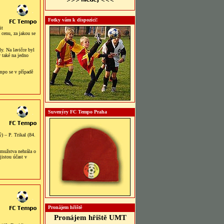
Fotky vám k dispozici!
it
 cenu, za jakou se
y. Na lavičce byl
 také na jedno
mpo se v případě
Suvenýry FC Tempo Praha
 – P. Trikal (84.
 mužstva nehrála o
istou účast v
Pronájem hřiště
Pronájem hřiště UMT