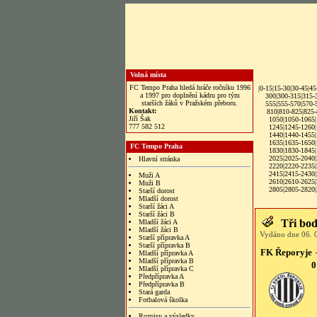
Volná místa
FC Tempo Praha hledá hráče ročníku 1996
|
0-15
|
15-30
|
30-45
|
45
a 1997 pro doplnění kádru pro tým
300
|
300-315
|
315-
starších žáků v Pražském přeboru.
555
|
555-570
|
570-
Kontakt:
810
|
810-825
|
825-
Jiří Šak
1050
|
1050-1065
|
777 582 512
1245
|
1245-1260
|
1440
|
1440-1455
|
1635
|
1635-1650
|
FC Tempo Praha
1830
|
1830-1845
|
2025
|
2025-2040
|
Hlavní stránka
2220
|
2220-2235
|
2415
|
2415-2430
|
Muži A
2610
|
2610-2625
|
Muži B
2805|
2805-2820
|
Starší dorost
Mladší dorost
Starší žáci A
Starší žáci B
Tři bod
Mladší žáci A
Mladší žáci B
Vydáno dne 06. 0
Starší přípravka A
Starší přípravka B
FK Řeporyje
Mladší přípravka A
Mladší přípravka B
0
Mladší přípravka C
Předpřípravka A
Předpřípravka B
Stará garda
Fotbalová školka
Rozpisy a výsledky