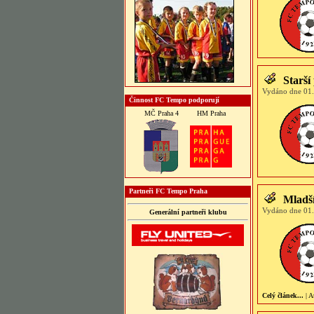
Starší
Vydáno dne 01.
Činnost FC Tempo podporují
MČ Praha 4
HM Praha
Partneři FC Tempo Praha
Mladší
Vydáno dne 01.
Generální partneři klubu
Celý článek...
| A