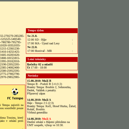
Tempo týden
255-270
|
270-285
|
285-
So 21.8.
-525
|
525-540
|
540-
12:00 SD - Háje
:
-780
|
780-795
|
795-
17:00 MA - Újezd nad Lesy
:
0
|
1020-1035
|
1035-
Ne 22.8.
|
1215-1230
|
1230-
17:00 Hostivař - MB
:
|
1410-1425
|
1425-
|
1605-1620
|
1620-
|
1800-1815
|
1815-
Letní tréninky
|
1995-2010
|
2010-
|
2190-2205
|
2205-
Ročníky 02 a mladší
|
2385-2400
|
2400-
Út
17:00 - 18:00
|
2580-2595
|
2595-
|
2775-2790
|2790-
Novinky
|
2970-2985
|
2985-
15.08.2010:
Muži B
Tempo B - Podolí B 5:4 (1:2)
Branky Tempa: Boubín 2, Sehnoutka,
Dedek, Valášek z penalty.
Přípravný zápas
14.08.2010:
Muži A
Háje - Tempo 2:5 (2:3)
 Tempa zajistili na
Branky Tempa: Kočí, Hosef Hurka, Žalud,
hou soustředit pouze
Boháč, Boubín.
Vítězná generálka
dima Trusinu, který
14.08.2010:
Muži A
jako v utkání proti
Dnešní utkání s Hájemi přeloženo na
UMT soupeře, výkop ve 10:30.