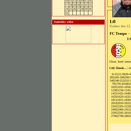
10
11
12
13
14
15
16
17
18
19
20
21
22
23
24
25
26
27
28
29
30
31
1:0
Statistiky webu
Vydáno dne 22.
FC Tempo
-
1:
Glose, který nemoh
Celý článek...
| A
|
0-15
|
15-30
|
30-4
285
|
285-300
|
300-
540
|
540-555
|
555-
795
|
795-810
|
81
1035
|
1035-1050
|
1230
|
1230-1245
|
1425
|
1425-1440
|
1620
|
1620-1635
|
1815
|
1815-1830
|
2010
|
2010-2025
|
2205
|
2205-2220
|
2400
|
2400-2415
|
2595
|
2595-2610
|
2790
|2790-2805|