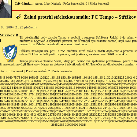
Celý článek...
| Autor:
Libor Koubek
|
Počet komentářů
: 0 |
Přidat komentář
Žalud protrhl střeleckou smůlu: FC Tempo – Střížkov
 05. 2004 (1823 přečtení)
Střížkov B
Tři veledůležité body získalo Tempo v souboji s rezervou Střížkova. Utkání bylo velmi v
0
mužstev si nevytvořilo výraznější převahu, ale šťastnější byli nakonec domácí, když svou jarn
prolomil Jiří Žaludm, a rozhodl tak utkání o šest bodů.
Střížkov nastoupil bez posil z “A“ mužstva, které hrálo v neděli dopoledne a prohrou se 
odsoudili k boji o holé přežití v přeboru, což je situace, na kterou není Střížkov zvyklý.
Tempo postrádalo Tomáše Vícha, který pro nemoc své spoluhráče povzbuzoval pouze z tr
l nastoupit pro čtyři žluté karty. Návrat na přeborový trávník oslavil Jiří Trunečka, po dlouhodobém zranění, 
utor:
Jiří Formánek
|
Počet komentářů
: 2 |
Přidat komentář
5
|
45-60
|
60-75
|
75-90
|
90-105
|
105-120
|
120-135
|
135-150
|
150-165
|
165-180
|
180-195
|
195-210
|
210-225
|
225-240
|
240-
315
|
315-330
|
330-345
|
345-360
|
360-375
|
375-390
|
390-405
|
405-420
|
420-435
|
435-450
|
450-465
|
465-480
|
480-495
|
495
570
|
570-585
|
585-600
|
600-615
|
615-630
|
630-645
|
645-660
|
660-675
|
675-690
|
690-705
|
705-720
|
720-735
|
735-750
|
750
0-825
|
825-840
|
840-855
|
855-870
|
870-885
|
885-900
|
900-915
|
915-930
|
930-945
|
945-960
|
960-975
|
975-990
|
990-1005
|
1050-1065
|
1065-1080
|
1080-1095
|
1095-1110
|
1110-1125
|
1125-1140
|
1140-1155
|
1155-1170
|
1170-1185
|
1185-1200
1245-1260
|
1260-1275
|
1275-1290
|
1290-1305
|
1305-1320
|
1320-1335
|
1335-1350
|
1350-1365
|
1365-1380
|
1380-1395
1440-1455
|
1455-1470
|
1470-1485
|
1485-1500
|
1500-1515
|
1515-1530
|
1530-1545
|
1545-1560
|
1560-1575
|
1575-1590
1635-1650
|
1650-1665
|
1665-1680
|
1680-1695
|
1695-1710
|
1710-1725
|
1725-1740
|
1740-1755
|
1755-1770
|
1770-1785
1830-1845
|
1845-1860
|
1860-1875
|
1875-1890
|
1890-1905
|
1905-1920
|
1920-1935
|
1935-1950
|
1950-1965
|
1965-1980
2025-2040
|
2040-2055
|
2055-2070
|
2070-2085
|
2085-2100
|
2100-2115
|
2115-2130
|
2130-2145
|
2145-2160
|
2160-2175
2220-2235
|
2235-2250
|
2250-2265
|
2265-2280
|
2280-2295
|
2295-2310
|
2310-2325
|
2325-2340
|
2340-2355
|
2355-2370
2415-2430
|
2430-2445
|
2445-2460
|
2460-2475
|
2475-2490
|
2490-2505
|
2505-2520
|
2520-2535
|
2535-2550
|
2550-2565
2610-2625
|
2625-2640
|
2640-2655
|
2655-2670
|
2670-2685
|
2685-2700
|
2700-2715
|
2715-2730
|
2730-2745
|
2745-2760
2805-2820
|
2820-2835
|
2835-2850
|
2850-2865
|
2865-2880
|
2880-2895
|
2895-2910
|
2910-2925
|
2925-2940
|
2940-2955
2985
|
2985-3000
|
3000-3002
|