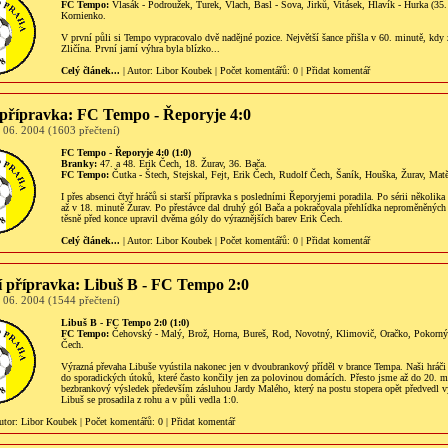
FC Tempo:
Vlasák - Podroužek, Turek, Vlach, Basl - Sova, Jirků, Vitásek, Hlavík - Hurka (35
Kornienko.
V první půli si Tempo vypracovalo dvě nadějné pozice. Největší šance přišla v 60. minutě, kdy 
Zličína. První jarní výhra byla blízko...
Celý článek...
| Autor:
Libor Koubek
|
Počet komentářů
: 0 |
Přidat komentář
 přípravka: FC Tempo - Řeporyje 4:0
 06. 2004 (1603 přečtení)
FC Tempo - Řeporyje 4:0 (1:0)
Branky:
47. a 48. Erik Čech, 18. Žurav, 36. Bača.
FC Tempo:
Čutka - Štech, Stejskal, Fejt, Erik Čech, Rudolf Čech, Šaník, Houška, Žurav, Matě
I přes absenci čtyř hráčů si starší přípravka s posledními Řeporyjemi poradila. Po sérii několika
až v 18. minutě Žurav. Po přestávce dal druhý gól Bača a pokračovala přehlídka neproměněných 
těsně před konce upravil dvěma góly do výraznějších barev Erik Čech.
Celý článek...
| Autor:
Libor Koubek
|
Počet komentářů
: 0 |
Přidat komentář
 přípravka: Libuš B - FC Tempo 2:0
 06. 2004 (1544 přečtení)
Libuš B - FC Tempo 2:0 (1:0)
FC Tempo:
Čehovský - Malý, Brož, Horna, Bureš, Rod, Novotný, Klimovič, Oračko, Pokorný
Čech.
Výrazná převaha Libuše vyústila nakonec jen v dvoubrankový příděl v brance Tempa. Naši hráči 
do sporadických útoků, které často končily jen za polovinou domácích. Přesto jsme až do 20. m
bezbrankový výsledek především zásluhou Jardy Malého, který na postu stopera opět předvedl 
Libuš se prosadila z rohu a v půli vedla 1:0.
utor:
Libor Koubek
|
Počet komentářů
: 0 |
Přidat komentář