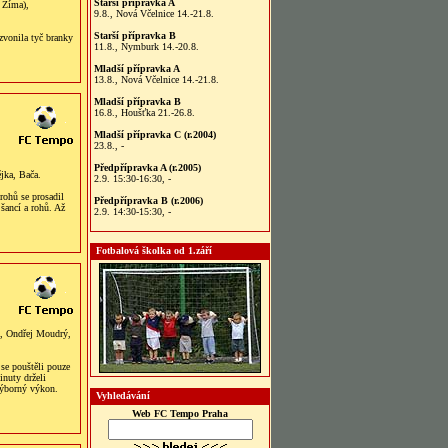
Starší přípravka A
. Zíma),
9.8., Nová Včelnice 14.-21.8.
Starší přípravka B
zvonila tyč branky
11.8., Nymburk 14.-20.8.
Mladší přípravka A
13.8., Nová Včelnice 14.-21.8.
Mladší přípravka B
16.8., Houšťka 21.-26.8.
Mladší přípravka C (r.2004)
23.8., -
Předpřípravka A (r.2005)
jka, Bača.
2.9. 15:30-16:30, -
 rohů se prosadil
Předpřípravka B (r.2006)
šancí a rohů. Až
2.9. 14:30-15:30, -
Fotbalová školka od 1.září
, Ondřej Moudrý,
se pouštěli pouze
inuty drželi
výborný výkon.
Vyhledávání
Web FC Tempo Praha