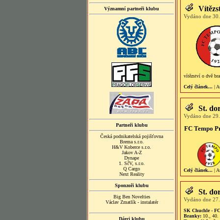
Vítězs
Významní partneři klubu
Vydáno dne 30.
vítězství o dvě b
Celý článek...
| A
St. do
Vydáno dne 29.
Partneři klubu
FC Tempo 
Česká podnikatelská pojišťovna
Brema s.r.o.
H&V Koberce s.r.o.
Jakov A-Z
Dynape
1. SčV, s.r.o.
Q Cargo
Celý článek...
| A
Next Reality
Sponzoři klubu
St. do
Big Ben Novelties
Vydáno dne 27.
Václav Zmatlík - instalatér
SK Chuchle - FC
Branky:
10., 40. 
Dárci klubu