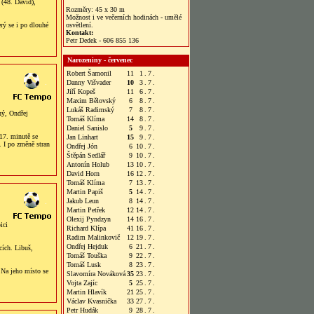
(48. David),
Rozměry: 45 x 30 m
Možnost i ve večerních hodinách - umělé
rý se i po dlouhé
osvětlení.
Kontakt:
Petr Dedek - 606 855 136
Narozeniny - červenec
Robert Šamonil
11
1
.
7
.
Danny Višvader
10
3
.
7
.
Jiří Kopeš
11
6
.
7
.
Maxim Bělovský
6
8
.
7
.
Lukáš Radimský
7
8
.
7
.
ný, Ondřej
Tomáš Klíma
14
8
.
7
.
Daniel Sanislo
5
9
.
7
.
 17. minutě se
Jan Linhart
15
9
.
7
.
. I po změně stran
Ondřej Jón
6
10
.
7
.
Štěpán Sedlář
9
10
.
7
.
Antonín Holub
13
10
.
7
.
David Horn
16
12
.
7
.
Tomáš Klíma
7
13
.
7
.
Martin Papiš
5
14
.
7
.
Jakub Leun
8
14
.
7
.
Martin Petřek
12
14
.
7
.
Olexij Pyndzyn
14
16
.
7
.
ici
Richard Klípa
41
16
.
7
.
Radim Malinkovič
12
19
.
7
.
Ondřej Hejduk
6
21
.
7
.
cích. Libuš,
Tomáš Touška
9
22
.
7
.
Tomáš Lusk
8
23
.
7
.
 Na jeho místo se
Slavomíra Nováková
35
23
.
7
.
Vojta Zajíc
5
25
.
7
.
Martin Hlavík
21
25
.
7
.
Václav Kvasnička
33
27
.
7
.
Petr Hudák
9
28
.
7
.