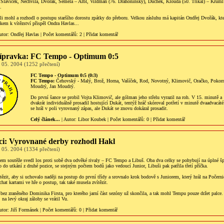
Slavíček, Nechvíla, Dvořák, Semela – Albl, Vildman (76. Drahoninský), Duchek, Klouda (50. Trikal) – Kruml 
.
li mohl a rozhodl o postupu staršího dorostu zpátky do přeboru. Velkou zásluhu má kapitán Ondřej Dvořák, kte
ickem k vítězství přispěl Ondra Havlas...
utor:
Ondřej Havlas
|
Počet komentářů
: 2 |
Přidat komentář
řípravka: FC Tempo - Optimum 0:5
 05. 2004 (1252 přečtení)
FC Tempo - Optimum 0:5 (0:3)
FC Tempo:
Čehovský - Malý, Brož, Horna, Vašíček, Rod, Novotný, Klimovič, Oračko, Pokor
Moudrý, Jan Moudrý.
Do první šance se probil Vojta Klimovič, ale gólman jeho střelu vyrazil na roh. V 15. minutě a
dvakrát individuálně prosadil hostující Dukát, tentýž hráč skóroval potřetí v minutě dvaadvacáté
se hrál v poli vyrovnaný zápas, ale Dukát se znovu dokázal prosadit.
Celý článek...
| Autor:
Libor Koubek
|
Počet komentářů
: 0 |
Přidat komentář
ci: Vyrovnané derby rozhodl Hakl
 05. 2004 (1334 přečtení)
cem soutěže svedl los proti sobě dva odvěké rivaly – FC Tempo a Libuš. Oba dva celky se pohybují na úplné šp
 do utkání z druhé pozice, se stejným počtem bodů jako vedoucí Junior, Libuši pak patřila třetí příčka.
zit, aby si uchovalo naději na postup do první třídy a srovnalo krok bodově s Juniorem, který hrál na Počerni
hat kartami ve hře o postup, tak také musela zvítězit.
bez zraněného Dominika Firsta, pro kterého jarní část sezóny už skončila, a tak mohl Tempu pouze držet palce.
, na levý okraj zálohy se vrátil Vu.
utor:
Jiří Formánek
|
Počet komentářů
: 0 |
Přidat komentář