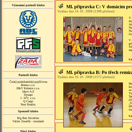
Významní partneři klubu
Ml. přípravka C: V domácím pros
Vydáno dne 14. 01. 2008 (1398 přečtení)
V 
do
Ad
Na
No
Gr
V 
po
Št
ne
Ce
Ml. přípravka B: Po třech remízá
Partneři klubu
Vydáno dne 10. 01. 2008 (1572 přečtení)
Česká podnikatelská pojišťovna
Hn
Brema s.r.o.
ko
H&V Koberce s.r.o.
ov
Jakov A-Z
Tu
Dynape
Te
1. SčV, s.r.o.
(2
Q Cargo
„V
Next Reality
(H
ro
Sponzoři klubu
Ce
Big Ben Novelties
Václav Zmatlík - instalatér
Dárci klubu