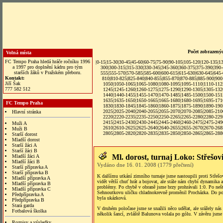
Počet zobrazený
Volná místa
FC Tempo Praha hledá hráče ročníku 1996
|
0-15
|
15-30
|
30-45
|
45-60
|
60-75
|
75-90
|
90-105
|
105-120
|
120-135
|
1
a 1997 pro doplnění kádru pro tým
300
|
300-315
|
315-330
|
330-345
|
345-360
|
360-375
|
375-390
|
390
starších žáků v Pražském přeboru.
555
|
555-570
|
570-585
|
585-600
|
600-615
|
615-630
|
630-645
|
645
Kontakt:
810
|
810-825
|
825-840
|
840-855
|
855-870
|
870-885
|
885-900
|
900
Jiří Šak
1050
|
1050-1065
|
1065-1080
|
1080-1095
|
1095-1110
|
1110-112
777 582 512
1245
|
1245-1260
|
1260-1275
|1275-1290|
1290-1305
|
1305-132
1440
|
1440-1455
|
1455-1470
|
1470-1485
|
1485-1500
|
1500-151
1635
|
1635-1650
|
1650-1665
|
1665-1680
|
1680-1695
|
1695-171
FC Tempo Praha
1830
|
1830-1845
|
1845-1860
|
1860-1875
|
1875-1890
|
1890-190
2025
|
2025-2040
|
2040-2055
|
2055-2070
|
2070-2085
|
2085-210
Hlavní stránka
2220
|
2220-2235
|
2235-2250
|
2250-2265
|
2265-2280
|
2280-229
2415
|
2415-2430
|
2430-2445
|
2445-2460
|
2460-2475
|
2475-249
Muži A
2610
|
2610-2625
|
2625-2640
|
2640-2655
|
2655-2670
|
2670-268
Muži B
2805
|
2805-2820
|
2820-2835
|
2835-2850
|
2850-2865
|
2865-288
Starší dorost
Mladší dorost
Starší žáci A
Starší žáci B
Ml. dorost, turnaj Loko: Střešo
Mladší žáci A
Mladší žáci B
Vydáno dne 16. 01. 2008 (1779 přečtení)
Starší přípravka A
Starší přípravka B
K dalšímu utkání zimního turnaje jsme nastoupili proti Střešo
Mladší přípravka A
vidět větší chuť hrát a bojovat, ale stále nám chybí dynamika 
Mladší přípravka B
problémy. Po chybě v obraně jsme brzy prohrávali 1:0. Po nešť
Mladší přípravka C
Sehnoutkovu uličku chladnokrevně proměnil Procházka. Do poloč
Předpřípravka A
byla ukázková.
Předpřípravka B
Stará garda
V druhém poločase jsme se snažili něco udělat, ale srážely ná
Fotbalová školka
několik šancí, zvláště Balunova volala po gólu. V závěru jsme 
Rozpisy a výsledky