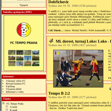
Dobřichovic
Tipsport
Vydáno dne 10. 01. 2008 (1530 přečtení)
V neděli 6.1. jsme hráli první turnaj nového roku v Dobřichovic
Nabídka spolupráce (PDF)
oslabení. I přesto jsme měli ambice na medaile. Vstup do turn
jsme nastoupili proti Horním Měcholupům. Potřebovali jsme vy
ale kluci dokázali otočit skore a vyhrát 3:2 díky trefě Petřeka
předvedli, co v nich je, a dokázali jasně přehrát Motorlet a po
jen dokázal snížit na konečných 3:1.
Celý článek...
| Autor:
Michal Netušil
|
Počet komentářů
: 0 |
Ml. dorost, turnaj Loko: Loko 
Vydáno dne 10. 01. 2008 (1857 přečtení)
K 
tr
zá
v 
kl
se
pr
zá
Informace
Ce
Výkonný výbor FC
Revizní komise FC
FanShop
Výstavba hřiště
Informace o webu
Tempo B 2:2
s veren siteler
Vydáno dne 09. 01. 2008 (1577 přečtení)
Články
V nedělní podvečer jsme nastoupili proti vedoucímu celku II. t
FC Tempo Praha
Ukrajinou, tím byl dán jeho ráz. Výrazná studená fronta přecház
A muži
- 8m/sec. Zkrátka "Ladovská zima".
B muži