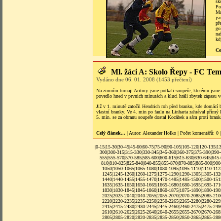
sk
Po
Ma
js
př
go
na
kd
Ce
Ml. žáci A: Skolo Řepy - FC Tem
Vydáno dne 06. 01. 2008 (1453 přečtení)
Na zimním turnaji Aritmy jsme potkali soupeře, kterému jsme 
povedlo hned v prvních minutách a kluci hráli zbytek zápasu v
Již v 1. minutě zatočil Hendrich roh před branku, kde domácí 
vlastní branky. Ve 4. min po faulu na Linharta zahrával přímý 
5. min. se za obranu soupeře dostal Kocábek a sám proti branká
Celý článek...
| Autor:
Alexander Holko
|
Počet komentářů
: 0 
|
0-15
|
15-30
|
30-45
|
45-60
|
60-75
|
75-90
|
90-105
|
105-120
|
120-135
|
1
300
|
300-315
|
315-330
|
330-345
|
345-360
|
360-375
|
375-390
|
390
555
|
555-570
|
570-585
|
585-600
|
600-615
|
615-630
|
630-645
|
645
810
|
810-825
|
825-840
|
840-855
|
855-870
|
870-885
|
885-900
|
900
1050
|
1050-1065
|
1065-1080
|
1080-1095
|
1095-1110
|
1110-112
1245
|
1245-1260
|
1260-1275
|1275-1290|
1290-1305
|
1305-132
1440
|
1440-1455
|
1455-1470
|
1470-1485
|
1485-1500
|
1500-151
1635
|
1635-1650
|
1650-1665
|
1665-1680
|
1680-1695
|
1695-171
1830
|
1830-1845
|
1845-1860
|
1860-1875
|
1875-1890
|
1890-190
2025
|
2025-2040
|
2040-2055
|
2055-2070
|
2070-2085
|
2085-210
2220
|
2220-2235
|
2235-2250
|
2250-2265
|
2265-2280
|
2280-229
2415
|
2415-2430
|
2430-2445
|
2445-2460
|
2460-2475
|
2475-249
2610
|
2610-2625
|
2625-2640
|
2640-2655
|
2655-2670
|
2670-268
2805
|
2805-2820
|
2820-2835
|
2835-2850
|
2850-2865
|
2865-288