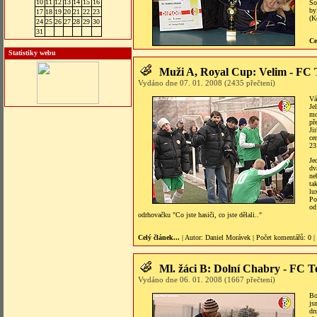
10
11
12
13
14
15
16
So
by
17
18
19
20
21
22
23
(K
24
25
26
27
28
29
30
31
Ce
Statistiky webu
Muži A, Royal Cup: Velim - FC
Vydáno dne 07. 01. 2008 (2435 přečtení)
Vá
Je
mo
př
Ji
ce
23
Je
dv
ne
ta
lu
Po
od
odrhovačku "Co jste hasiči, co jste dělali.."
Celý článek...
| Autor:
Daniel Morávek
|
Počet komentářů
: 0 |
Ml. žáci B: Dolní Chabry - FC 
Vydáno dne 06. 01. 2008 (1667 přečtení)
Bo
js
dr