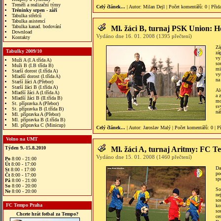
Trenéři a realizační týmy
Celý článek...
| Autor:
Milan Dejl
|
Počet komentářů
: 0 |
Přid
Tréninky srpen - září
Tabulka střelců
Tabulka asistencí
Tabulka kanad. bodování
Ml. žáci B, turnaj PSK Union: H
Download
Vydáno dne 16. 01. 2008 (1395 přečtení)
Kontakty
Zá
Tabulky 2009/10
zá
vy
Muži A (I.A třída A)
so
Muži B (I.B třída B)
mi
Starší dorost (I.třída A)
vy
Mladší dorost (I.třída A)
na
Starší žáci A (Přebor)
Starší žáci B (I.třída A)
Al
Mladší žáci A (I.třída A)
a 
Mladší žáci B (II.třída B)
mo
St. přípravka A (Přebor)
sv
St. přípravka B (I.třída B)
ná
Ml. přípravka A (Přebor)
Ml. přípravka B (I.třída B)
Ml. přípravka C (Minicup)
Celý článek...
| Autor:
Jaroslav Malý
|
Počet komentářů
: 0 |
P
Volno na UMT
Týden 9.-15.8.2010
Ml. žáci A, turnaj Aritmy: FC T
Vydáno dne 15. 01. 2008 (1460 přečtení)
Po
8:00 - 21:00
Út
8:00 - 17:00
Da
St
8:00 - 17:00
po
Čt
8:00 - 17:00
sp
Pá
8:00 - 21:00
So
8:00 - 20:00
So
Ne
8:00 - 20:00
ne
so
FC Tempo Praha
ko
so
Chcete hrát fotbal za Tempo?
ce