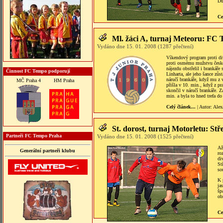
Du
Ce
Ml. žáci A, turnaj Meteoru: FC 
Vydáno dne 15. 01. 2008 (1287 přečtení)
Víkendový program proti di
proti osmému mužstvu české
nájezdu obstřelil i brankáře
Činnost FC Tempo podporují
Linharta, ale jeho šance zůs
náručí brankáře, když mu z 
MČ Praha 4
HM Praha
přišla v 10. min., když z p
skončil v náručí brankáře. Z
min. a byla to hned trefa do 
Celý článek...
| Autor:
Alex
St. dorost, turnaj Motorletu: St
Partneři FC Tempo Praha
Vydáno dne 15. 01. 2008 (1525 přečtení)
Až
Generální partneři klubu
ro
di
St
so
K 
ja
šp
ob
Ce