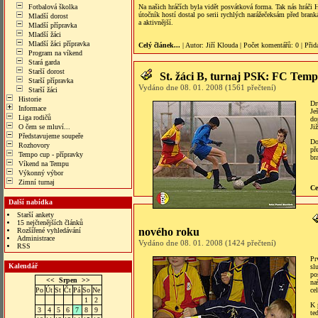
Fotbalová školka
Na našich hráčích byla vidět posvátková forma. Tak nás hráči 
útočník hostí dostal po serii rychlých narážečeksám před brank
Mladší dorost
a aktivnější.
Mladší přípravka
Mladší žáci
Mladší žáci přípravka
Celý článek...
| Autor:
Jiří Klouda
|
Počet komentářů
: 0 |
Přid
Program na víkend
Stará garda
Starší dorost
St. žáci B, turnaj PSK: FC Temp
Starší přípravka
Vydáno dne 08. 01. 2008 (1561 přečtení)
Starší žáci
Historie
Dr
Informace
Je
Liga rodičů
do
O čem se mluví...
Ji
Představujeme soupeře
Do
Rozhovory
př
Tempo cup - přípravky
br
Víkend na Tempu
Výkonný výbor
Zimní turnaj
Ce
Další nabídka
Starší ankety
15 nejčtenějších článků
nového roku
Rozšířené vyhledávání
Administrace
Vydáno dne 08. 01. 2008 (1424 přečtení)
RSS
Pr
Kalendář
sl
po
<<
Srpen
>>
na
Po
Út
St
Čt
Pá
So
Ne
ce
1
2
K 
3
4
5
6
7
8
9
te