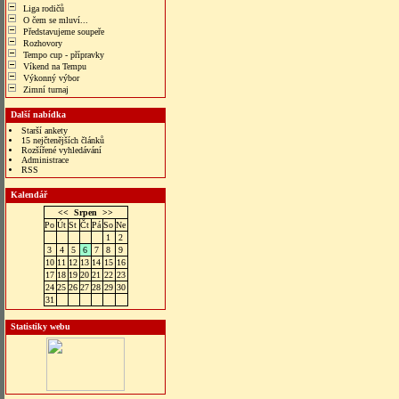
Liga rodičů
O čem se mluví...
Představujeme soupeře
Rozhovory
Tempo cup - přípravky
Víkend na Tempu
Výkonný výbor
Zimní turnaj
Další nabídka
Starší ankety
15 nejčtenějších článků
Rozšířené vyhledávání
Administrace
RSS
Kalendář
<<
Srpen
>>
Po
Út
St
Čt
Pá
So
Ne
1
2
3
4
5
6
7
8
9
10
11
12
13
14
15
16
17
18
19
20
21
22
23
24
25
26
27
28
29
30
31
Statistiky webu