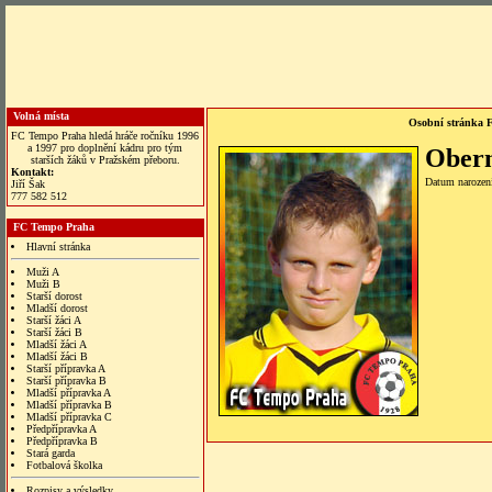
Volná místa
Osobní stránka 
FC Tempo Praha hledá hráče ročníku 1996
a 1997 pro doplnění kádru pro tým
Oberm
starších žáků v Pražském přeboru.
Kontakt:
Datum narozen
Jiří Šak
777 582 512
FC Tempo Praha
Hlavní stránka
Muži A
Muži B
Starší dorost
Mladší dorost
Starší žáci A
Starší žáci B
Mladší žáci A
Mladší žáci B
Starší přípravka A
Starší přípravka B
Mladší přípravka A
Mladší přípravka B
Mladší přípravka C
Předpřípravka A
Předpřípravka B
Stará garda
Fotbalová školka
Rozpisy a výsledky