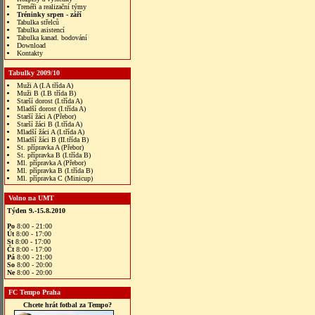
Trenéři a realizační týmy
Tréninky srpen - září
Tabulka střelců
Tabulka asistencí
Tabulka kanad. bodování
Download
Kontakty
Tabulky 2009/10
Muži A (I.A třída A)
Muži B (I.B třída B)
Starší dorost (I.třída A)
Mladší dorost (I.třída A)
Starší žáci A (Přebor)
Starší žáci B (I.třída A)
Mladší žáci A (I.třída A)
Mladší žáci B (II.třída B)
St. přípravka A (Přebor)
St. přípravka B (I.třída B)
Ml. přípravka A (Přebor)
Ml. přípravka B (I.třída B)
Ml. přípravka C (Minicup)
Volno na UMT
Týden 9.-15.8.2010
Po
8:00 - 21:00
Út
8:00 - 17:00
St
8:00 - 17:00
Čt
8:00 - 17:00
Pá
8:00 - 21:00
So
8:00 - 20:00
Ne
8:00 - 20:00
FC Tempo Praha
Chcete hrát fotbal za Tempo?