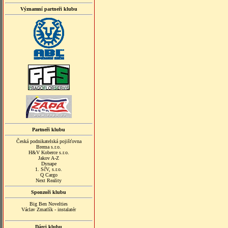
Významní partneři klubu
Partneři klubu
Česká podnikatelská pojišťovna
Brema s.r.o.
H&V Koberce s.r.o.
Jakov A-Z
Dynape
1. SčV, s.r.o.
Q Cargo
Next Reality
Sponzoři klubu
Big Ben Novelties
Václav Zmatlík - instalatér
Dárci klubu