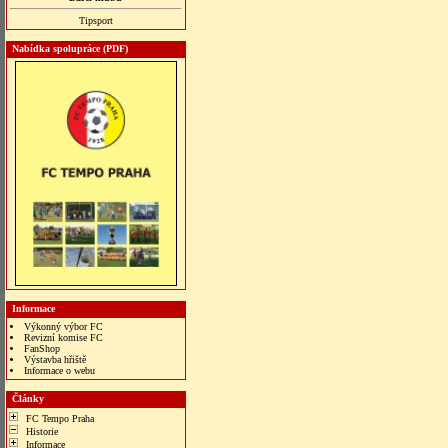
Tipsport
Nabídka spolupráce (PDF)
Informace
Výkonný výbor FC
Revizní komise FC
FanShop
Výstavba hřiště
Informace o webu
bonus veren siteler
Články
FC Tempo Praha
Historie
Informace