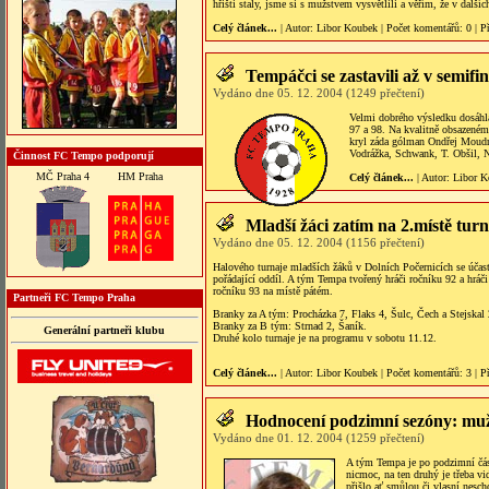
hřišti staly, jsme si s mužstvem vysvětlili a věřím, že v další
Celý článek...
| Autor:
Libor Koubek
|
Počet komentářů
: 0 |
P
Tempáčci se zastavili až v semifin
Vydáno dne 05. 12. 2004 (1249 přečtení)
Velmi dobrého výsledku dosáhla
97 a 98. Na kvalitně obsazeném 
kryl záda gólman Ondřej Moudrý
Vodrážka, Schwank, T. Obšil, 
Činnost FC Tempo podporují
MČ Praha 4
HM Praha
Celý článek...
| Autor:
Libor K
Mladší žáci zatím na 2.místě tur
Vydáno dne 05. 12. 2004 (1156 přečtení)
Halového turnaje mladších žáků v Dolních Počernicích se úča
pořádající oddíl. A tým Tempa tvořený hráči ročníku 92 a hráč
ročníku 93 na místě pátém.
Partneři FC Tempo Praha
Branky za A tým: Procházka 7, Flaks 4, Šulc, Čech a Stejskal 
Branky za B tým: Strnad 2, Šaník.
Generální partneři klubu
Druhé kolo turnaje je na programu v sobotu 11.12.
Celý článek...
| Autor:
Libor Koubek
|
Počet komentářů
: 3 |
P
Hodnocení podzimní sezóny: mu
Vydáno dne 01. 12. 2004 (1259 přečtení)
A tým Tempa je po podzimní část
nicmoc, na ten druhý je třeba v
přišlo ať smůlou či vlasní nesc