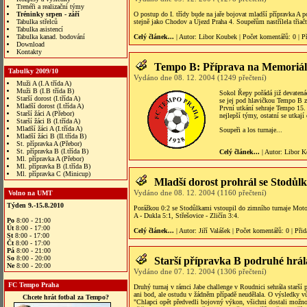
Trenéři a realizační týmy
Tréninky srpen - září
O postup do I. třídy bude na jaře bojovat mladší přípravka A 
Tabulka střelců
stejně jako Chodov a Újezd Praha 4. Soupeřům nastřílela třiačty
Tabulka asistencí
Tabulka kanad. bodování
Celý článek...
| Autor:
Libor Koubek
|
Počet komentářů
: 0 |
P
Download
Kontakty
Tempo B: Příprava na Memoriál
Tabulky 2009/10
Vydáno dne 08. 12. 2004 (1249 přečtení)
Muži A (I.A třída A)
Muži B (I.B třída B)
Sokol Řepy pořádá již devatená
Starší dorost (I.třída A)
se jej pod hlavičkou Tempo B zú
Mladší dorost (I.třída A)
První utkání sehraje Tempo 15. 
Starší žáci A (Přebor)
nejlepší týmy, ostatní se utkají 
Starší žáci B (I.třída A)
Mladší žáci A (I.třída A)
Soupeři a los turnaje...
Mladší žáci B (II.třída B)
St. přípravka A (Přebor)
St. přípravka B (I.třída B)
Celý článek...
| Autor:
Libor K
Ml. přípravka A (Přebor)
Ml. přípravka B (I.třída B)
Ml. přípravka C (Minicup)
Mladší dorost prohrál se Stodůl
Vydáno dne 08. 12. 2004 (1160 přečtení)
Volno na UMT
Týden 9.-15.8.2010
Porážkou 0:2 se Stodůlkami vstoupil do zimního turnaje Motor
A - Dukla 5:1, Střešovice - Zličín 3:4.
Po
8:00 - 21:00
Út
8:00 - 17:00
Celý článek...
| Autor:
Jiří Valášek
|
Počet komentářů
: 0 |
Přid
St
8:00 - 17:00
Čt
8:00 - 17:00
Pá
8:00 - 21:00
So
8:00 - 20:00
Starší přípravka B podruhé hrál
Ne
8:00 - 20:00
Vydáno dne 07. 12. 2004 (1306 přečtení)
FC Tempo Praha
Druhý turnaj v rámci Jabe challenge v Roudnici sehrála starší 
ani bod, ale ostudu v žádněm případě neudělala. O výsledky v
Chcete hrát fotbal za Tempo?
"Chlapci opět předvedli bojovný výkon, všichni dostali možnos