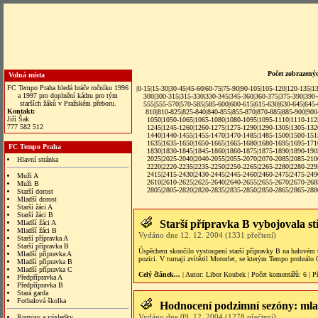
Počet zobrazený
Volná místa
FC Tempo Praha hledá hráče ročníku 1996
|
0-15
|
15-30
|
30-45
|
45-60
|
60-75
|
75-90
|
90-105
|
105-120
|
120-135
|
1
a 1997 pro doplnění kádru pro tým
300
|
300-315
|
315-330
|
330-345
|
345-360
|
360-375
|
375-390
|
390
starších žáků v Pražském přeboru.
555
|
555-570
|
570-585
|
585-600
|
600-615
|
615-630
|
630-645
|
645
Kontakt:
810
|
810-825
|
825-840
|
840-855
|
855-870
|
870-885
|
885-900
|
900
Jiří Šak
1050
|
1050-1065
|
1065-1080
|
1080-1095
|
1095-1110
|
1110-112
777 582 512
1245
|
1245-1260
|
1260-1275
|
1275-1290
|
1290-1305
|
1305-132
1440
|
1440-1455
|
1455-1470
|
1470-1485
|
1485-1500
|
1500-151
1635
|
1635-1650
|
1650-1665
|
1665-1680
|
1680-1695
|
1695-171
FC Tempo Praha
1830
|
1830-1845
|
1845-1860
|
1860-1875
|
1875-1890
|
1890-190
2025
|
2025-2040
|
2040-2055
|
2055-2070
|
2070-2085
|
2085-210
Hlavní stránka
2220
|
2220-2235
|
2235-2250
|
2250-2265
|
2265-2280
|
2280-229
2415
|
2415-2430
|
2430-2445
|
2445-2460
|
2460-2475
|
2475-249
Muži A
2610|
2610-2625
|
2625-2640
|
2640-2655
|
2655-2670
|
2670-268
Muži B
2805
|
2805-2820
|
2820-2835
|
2835-2850
|
2850-2865
|
2865-288
Starší dorost
Mladší dorost
Starší žáci A
Starší žáci B
Starší přípravka B vybojovala st
Mladší žáci A
Mladší žáci B
Vydáno dne 12. 12. 2004 (1331 přečtení)
Starší přípravka A
Starší přípravka B
Úspěchem skončilo vystoupení starší přípravky B na halovém 
Mladší přípravka A
pozici. V turnaji zvítězil Motorlet, se kterým Tempo prohrálo 
Mladší přípravka B
Mladší přípravka C
Celý článek...
| Autor:
Libor Koubek
|
Počet komentářů
: 6 |
P
Předpřípravka A
Předpřípravka B
Stará garda
Fotbalová školka
Hodnocení podzimní sezóny: mla
Vydáno dne 09. 12. 2004 (1278 přečtení)
Rozpisy a výsledky