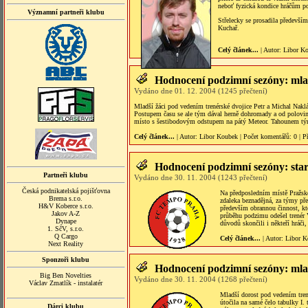
neboť fyzická kondice hráčům po
Významní partneři klubu
Střelecky se prosadila především
Kuchař.
Celý článek...
| Autor:
Libor K
Hodnocení podzimní sezóny: mlad
Vydáno dne 01. 12. 2004 (1245 přečtení)
Mladší žáci pod vedením trenérské dvojice Petr a Michal Nak
Postupem času se ale tým dával herně dohromady a od poloviny 
místo s šestibodovým odstupem na pátý Meteor. Tahounem týmu 
Celý článek...
| Autor:
Libor Koubek
|
Počet komentářů
: 0 |
P
Hodnocení podzimní sezóny: star
Partneři klubu
Vydáno dne 30. 11. 2004 (1243 přečtení)
Česká podnikatelská pojišťovna
Na předposledním místě Pražské
Brema s.r.o.
zdaleka beznadějná, za týmy př
H&V Koberce s.r.o.
především obrannou činnost, kte
Jakov A-Z
průběhu podzimu odešel trenér V
Dynape
důvodů skončili i někteří hráči
1. SčV, s.r.o.
Q Cargo
Celý článek...
| Autor:
Libor K
Next Reality
Sponzoři klubu
Hodnocení podzimní sezóny: mla
Big Ben Novelties
Vydáno dne 30. 11. 2004 (1268 přečtení)
Václav Zmatlík - instalatér
Mladší dorost pod vedením tren
útočila na samé čelo tabulky I.
Dárci klubu