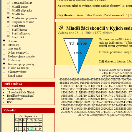
Fotbalová školka
Na stejném místě se svěřenci trenéra Oračka představí 18. prosi
Mladší dorost
Mladší přípravka
Mladší žáci
Celý článek...
| Autor:
Libor Koubek
|
Počet komentářů
: 0 |
P
Mladší žáci přípravka
Program na víkend
Stará garda
Mladší žáci skončili v Kyjích sed
Starší dorost
Vydáno dne 28. 11. 2004 (1277 přečtení)
Starší přípravka
Starší žáci
Na turnaji na umělé trávě v
Historie
hrála na 2x15 minut. "Výsle
Informace
soutěží svedli vyrovnané bit
Liga rodičů
V článku přinášíme i rozpis
O čem se mluví...
Představujeme soupeře
Rozhovory
Celý článek...
| Autor:
Lib
Tempo cup - přípravky
Víkend na Tempu
|
0-15
|
15-30
|
30-45
|
45-60
|
60-
Výkonný výbor
240
|
240-255
|
255-270
|
270
Zimní turnaj
435
|
435-450
|
450-465
|
465
630
|
630-645
|
645-660
|
660-675
|
675-690
|
690-705
|
705-720
|
720
885
|
885-900
|
900-915
|
915-930
|
930-945
|
945-960
|
960-975
|
975
Další nabídka
1110
|
1110-1125
|
1125-1140
|
1140-1155
|
1155-1170
|
1170-118
Starší ankety
1305
|
1305-1320
|
1320-1335
|
1335-1350
|
1350-1365
|
1365-138
15 nejčtenějších článků
1500
|
1500-1515
|
1515-1530
|
1530-1545
|
1545-1560
|
1560-157
Rozšířené vyhledávání
1695
|
1695-1710
|
1710-1725
|
1725-1740
|
1740-1755
|
1755-177
Administrace
1890
|
1890-1905
|
1905-1920
|
1920-1935
|
1935-1950
|
1950-196
RSS
2085
|
2085-2100
|
2100-2115
|
2115-2130
|
2130-2145
|
2145-216
2280
|
2280-2295
|
2295-2310
|
2310-2325
|
2325-2340
|
2340-235
2475
|
2475-2490
|
2490-2505
|
2505-2520
|
2520-2535
|
2535-255
Kalendář
2670
|
2670-2685
|
2685-2700
|
2700-2715
|
2715-2730
|
2730-274
2865
|
2865-2880
|
2880-2895
|
2895-2910
|
2910-
<<
Srpen
>>
Po
Út
St
Čt
Pá
So
Ne
1
2
3
4
5
6
7
8
9