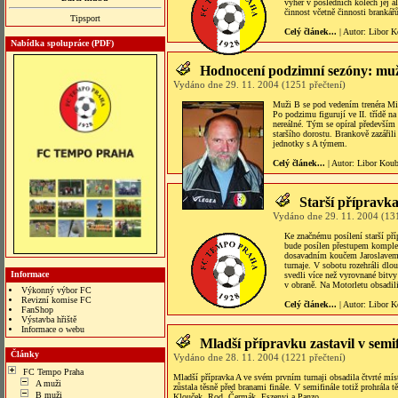
výher v posledních kolech jej a
činnost včetně činnosti brankářů
Tipsport
Celý článek...
| Autor:
Libor K
Nabídka spolupráce (PDF)
Hodnocení podzimní sezóny: mu
Vydáno dne 29. 11. 2004 (1251 přečtení)
Muži B se pod vedením trenéra Mil
Po podzimu figurují ve II. třídě n
nereálné. Tým se opíral především o
staršího dorostu. Brankově zazářil
jednotky s A týmem.
Celý článek...
| Autor:
Libor Kou
Starší přípravka
Vydáno dne 29. 11. 2004 (131
Ke značnému posílení starší př
bude posílen přestupem komplet
dosavadním koučem Jaroslavem 
turnaje. V sobotu rozehráli dl
Informace
svedli více než vyrovnané bitv
v obraně. Na Motorletu obsadili
Výkonný výbor FC
Revizní komise FC
Celý článek...
| Autor:
Libor K
FanShop
Výstavba hřiště
Informace o webu
iteler
Mladší přípravku zastavil v semi
Články
Vydáno dne 28. 11. 2004 (1221 přečtení)
FC Tempo Praha
Mladší přípravka A ve svém prvním turnaji obsadila čtvrté míst
A muži
zůstala těsně před branami finále. V semifinále totiž prohrála 
B muži
Klouček, Rod, Čermák, Eszenyi a Panzo.