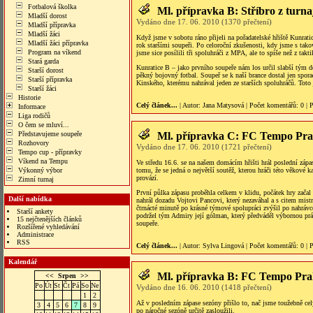
Fotbalová školka
Ml. přípravka B: Stříbro z turna
Mladší dorost
Vydáno dne 17. 06. 2010 (1370 přečtení)
Mladší přípravka
Mladší žáci
Když jsme v sobotu ráno přijeli na pořadatelské hřiště Kunratic
Mladší žáci přípravka
rok staršími soupeři. Po celoroční zkušenosti, kdy jsme s tak
Program na víkend
jsme sice posílili tři spoluhráči z MPA, ale to spíše než z takt
Stará garda
Kunratice B – jako prvního soupeře nám los určil slabší tým do
Starší dorost
pěkný bojovný fotbal. Soupeř se k naší brance dostal jen spor
Starší přípravka
Kinského, kterému nahrával jeden ze starších spoluhráčů. Toto
Starší žáci
Historie
Celý článek...
| Autor:
Jana Matysová
|
Počet komentářů
: 0 |
P
Informace
Liga rodičů
O čem se mluví...
Představujeme soupeře
Ml. přípravka C: FC Tempo Pra
Rozhovory
Vydáno dne 17. 06. 2010 (1721 přečtení)
Tempo cup - přípravky
Víkend na Tempu
Ve středu 16.6. se na našem domácím hřišti hrál poslední zápa
Výkonný výbor
tomu, že se jedná o největší soutěž, kterou hráči této věkové ka
provází.
Zimní turnaj
První půlka zápasu proběhla celkem v klidu, počátek hry zača
Další nabídka
nahrál dozadu Vojtovi Pancovi, který nezaváhal a s citem mist
čtrnácté minutě po krásné týmové spolupráci zvýšil po nahráv
Starší ankety
podržel tým Admiry její gólman, který předváděl výbornou prác
15 nejčtenějších článků
soupeře.
Rozšířené vyhledávání
Administrace
RSS
Celý článek...
| Autor:
Sylva Lingová
|
Počet komentářů
: 0 |
P
Kalendář
Ml. přípravka B: FC Tempo Prah
<<
Srpen
>>
Po
Út
St
Čt
Pá
So
Ne
Vydáno dne 16. 06. 2010 (1418 přečtení)
1
2
Až v posledním zápase sezóny přišlo to, nač jsme toužebně celý 
3
4
5
6
7
8
9
po náročné sezóně určitě zasloužili.