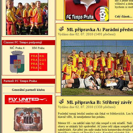
hry z jedné str
vítězství a dob
bychom si mohl
Celý článek...
Ml. přípravka A: Parádní předs
Vydáno dne 02. 07. 2010 (1491 přečtení)
Činnost FC Tempo podporují
MČ Praha 4
HM Praha
Partneři FC Tempo Praha
Generální partneři klubu
Ml. přípravka B: Stříbrný závěr 
Vydáno dne 02. 07. 2010 (1359 přečtení)
Poslední turnaj letošní sezóny nás čekal ve Střešovicích. Los b
hlavně věřit, že neodjedeme bez poháru.
Meteor 03 – na zahřátí nám byl dán soupeř o rok mladší. Naši k
obavy se ukázaly být oprávněné. Ač jsme celý zápas soupeře přeh
nahrávkách. Ale přeci jen naše snaha byla korunována dvojím
Havlíčka a jednou od Tomáše Luska. Konečný výsledek 2:0