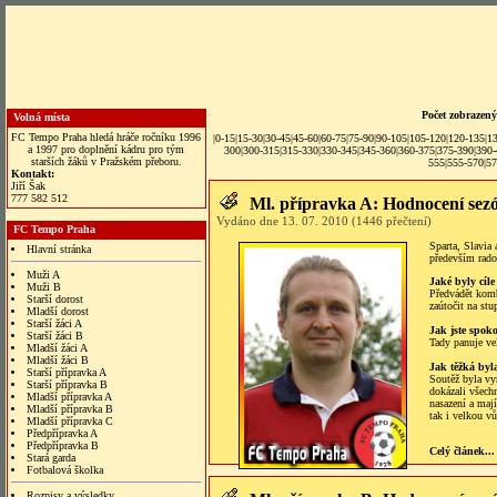
Počet zobrazený
Volná místa
FC Tempo Praha hledá hráče ročníku 1996
|0-15|
15-30
|
30-45
|
45-60
|
60-75
|
75-90
|
90-105
|
105-120
|
120-135
|
1
a 1997 pro doplnění kádru pro tým
300
|
300-315
|
315-330
|
330-345
|
345-360
|
360-375
|
375-390
|
390
starších žáků v Pražském přeboru.
555
|
555-570
|
57
Kontakt:
Jiří Šak
777 582 512
Ml. přípravka A: Hodnocení sez
Vydáno dne 13. 07. 2010 (1446 přečtení)
FC Tempo Praha
Sparta, Slavia 
Hlavní stránka
především rado
Muži A
Jaké byly cíl
Muži B
Předvádět komb
Starší dorost
zaútočit na st
Mladší dorost
Starší žáci A
Jak jste spok
Starší žáci B
Tady panuje ve
Mladší žáci A
Mladší žáci B
Jak těžká byl
Starší přípravka A
Soutěž byla vy
Starší přípravka B
dokázali všechn
Mladší přípravka A
nasazení a maj
Mladší přípravka B
tak i velkou vů
Mladší přípravka C
Předpřípravka A
Předpřípravka B
Celý článek...
Stará garda
Fotbalová školka
Rozpisy a výsledky