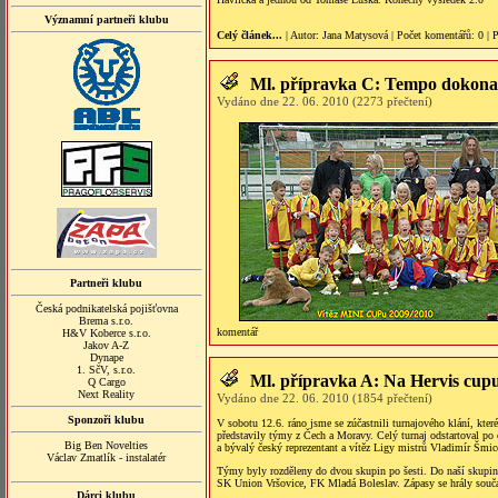
Významní partneři klubu
Celý článek...
| Autor:
Jana Matysová
|
Počet komentářů
: 0 |
P
Ml. přípravka C: Tempo dokonal
Vydáno dne 22. 06. 2010 (2273 přečtení)
Partneři klubu
Česká podnikatelská pojišťovna
Brema s.r.o.
komentář
H&V Koberce s.r.o.
Jakov A-Z
Dynape
1. SčV, s.r.o.
Ml. přípravka A: Na Hervis cupu 
Q Cargo
Next Reality
Vydáno dne 22. 06. 2010 (1854 přečtení)
Sponzoři klubu
V sobotu 12.6. ráno jsme se zúčastnili turnajového klání, kte
představily týmy z Čech a Moravy. Celý turnaj odstartoval po
Big Ben Novelties
a bývalý český reprezentant a vítěz Ligy mistrů Vladimír Šmice
Václav Zmatlík - instalatér
Týmy byly rozděleny do dvou skupin po šesti. Do naší skup
SK Union Vršovice, FK Mladá Boleslav. Zápasy se hrály součas
Dárci klubu