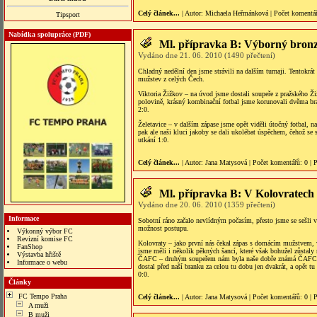
Celý článek...
| Autor:
Michaela Heřmánková
|
Počet komentá
Tipsport
Nabídka spolupráce (PDF)
Ml. přípravka B: Výborný bronz
Vydáno dne 21. 06. 2010 (1490 přečtení)
Chladný nedělní den jsme strávili na dalším turnaji. Tentokrát
mužstev z celých Čech.
Viktoria Žižkov – na úvod jsme dostali soupeře z pražského Ži
polovině, krásný kombinační fotbal jsme korunovali dvěma b
2:0.
Želetavice – v dalším zápase jsme opět viděli útočný fotbal, n
pak ale naši kluci jakoby se dali ukolébat úspěchem, čehož se 
utkání 1:0.
Celý článek...
| Autor:
Jana Matysová
|
Počet komentářů
: 0 |
P
Ml. přípravka B: V Kolovratech 
Vydáno dne 20. 06. 2010 (1359 přečtení)
Informace
Sobotní ráno začalo nevlídným počasím, přesto jsme se sešli 
možnost postupu.
Výkonný výbor FC
Revizní komise FC
Kolovraty – jako první nás čekal zápas s domácím mužstvem, v
FanShop
jsme měli i několik pěkných šancí, které však bohužel zůstaly
Výstavba hřiště
ČAFC – druhým soupeřem nám byla naše dobře známá ČAFC, a op
Informace o webu
dostal před naší branku za celou tu dobu jen dvakrát, a opět t
onus veren siteler
0:0.
Články
FC Tempo Praha
Celý článek...
| Autor:
Jana Matysová
|
Počet komentářů
: 0 |
P
A muži
B muži