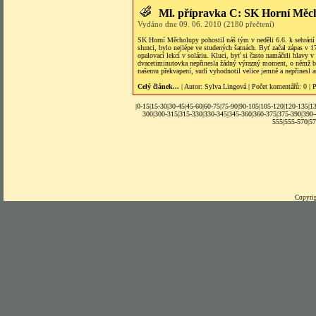
Ml. přípravka C: SK Horní Měc
Vydáno dne 09. 06. 2010 (2180 přečtení)
SK Horní Měcholupy pohostil náš tým v neděli 6.6. k sehrání
slunci, bylo nejlépe ve studených šatnách. Byť začal zápas v 
opalovací lekcí v soláriu. Kluci, byť si často namáčeli hlavy v
dvacetiminutovka nepřinesla žádný výrazný moment, o němž by 
našemu překvapení, sudí vyhodnotil velice jemně a nepřinesl an
Celý článek...
| Autor:
Sylva Lingová
|
Počet komentářů
: 0 |
P
|0-15|
15-30
|
30-45
|
45-60
|
60-75
|
75-90
|
90-105
|
105-120
|
120-135
|
1
300
|
300-315
|
315-330
|
330-345
|
345-360
|
360-375
|
375-390
|
390
555
|
555-570
|
57
Copyrig