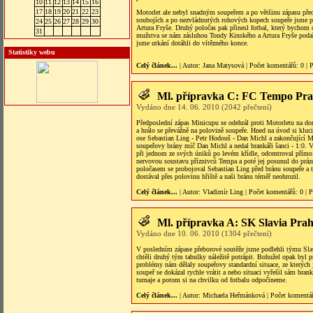
10
11
12
13
14
15
16
17
18
19
20
21
22
23
Motorlet ale nebyl snadným soupeřem a po většinu zápasu před
soubojích a po nezvládnutých rohových kopech soupeře jsme proh
24
25
26
27
28
29
30
Artura Fryše. Druhý poločas pak přinesl fotbal, který bychom 
31
mužstva se nám zásluhou Tondy Kinského a Artura Fryše podař
jsme utkání dotáhli do vítězného konce.
Statistiky webu
Celý článek...
| Autor:
Jana Matysová
|
Počet komentářů
: 0 |
P
Ml. přípravka C: FC Tempo Prah
Vydáno dne 14. 06. 2010 (2042 přečtení)
Předposlední zápas Minicupu se odehrál proti Motorletu na dom
a hrálo se převážně na polovině soupeře. Hned na úvod si kluc
ose Sebastian Ling - Petr Hodouš - Dan Michl a zakončující Ma
soupeřovy brány míč Dan Michl a nedal brankáři šanci - 1:0. V
při jednom ze svých úniků po levém křídle, odcentroval přímo
nervovou soustavu příznivců Tempa a poté jej posunul do prázd
poločasem se probojoval Sebastian Ling před bránu soupeře a 
dostával přes polovinu hřiště a naši bránu téměř neohrozil.
Celý článek...
| Autor:
Vladimír Ling
|
Počet komentářů
: 0 |
P
Ml. přípravka A: SK Slavia Pra
Vydáno dne 10. 06. 2010 (1304 přečtení)
V posledním zápase přeborové soutěže jsme podlehli týmu Slav
chtěli druhý tým tabulky náležitě potrápit. Bohužel opak byl p
problémy nám dělaly soupeřovy standardní situace, ze kterých j
soupeř se dokázal rychle vrátit a nebo situaci vyřešil sám bran
turnaje a potom si na chvilku od fotbalu odpočineme.
Celý článek...
| Autor:
Michaela Heřmánková
|
Počet komentá