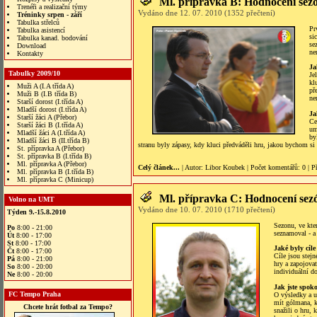
Ml. přípravka B: Hodnocení sez
Trenéři a realizační týmy
Vydáno dne 12. 07. 2010 (1352 přečtení)
Tréninky srpen - září
Tabulka střelců
Pr
Tabulka asistencí
si
Tabulka kanad. bodování
se
Download
ne
Kontakty
Ja
Tabulky 2009/10
Je
kl
Muži A (I.A třída A)
př
Muži B (I.B třída B)
ne
Starší dorost (I.třída A)
Mladší dorost (I.třída A)
Ja
Starší žáci A (Přebor)
Ce
Starší žáci B (I.třída A)
um
Mladší žáci A (I.třída A)
by
Mladší žáci B (II.třída B)
stranu byly zápasy, kdy kluci předváděli hru, jakou bychom si
St. přípravka A (Přebor)
St. přípravka B (I.třída B)
Ml. přípravka A (Přebor)
Celý článek...
| Autor:
Libor Koubek
|
Počet komentářů
: 0 |
P
Ml. přípravka B (I.třída B)
Ml. přípravka C (Minicup)
Ml. přípravka C: Hodnocení sez
Volno na UMT
Vydáno dne 10. 07. 2010 (1710 přečtení)
Týden 9.-15.8.2010
Sezonu, ve kte
Po
8:00 - 21:00
seznamoval - a 
Út
8:00 - 17:00
St
8:00 - 17:00
Jaké byly cíl
Čt
8:00 - 17:00
Cíle jsou stej
Pá
8:00 - 21:00
hry a zapojovat
So
8:00 - 20:00
individuální d
Ne
8:00 - 20:00
Jak jste spok
FC Tempo Praha
O výsledky a u
mít gólmana, k
Chcete hrát fotbal za Tempo?
snažili o hru, 